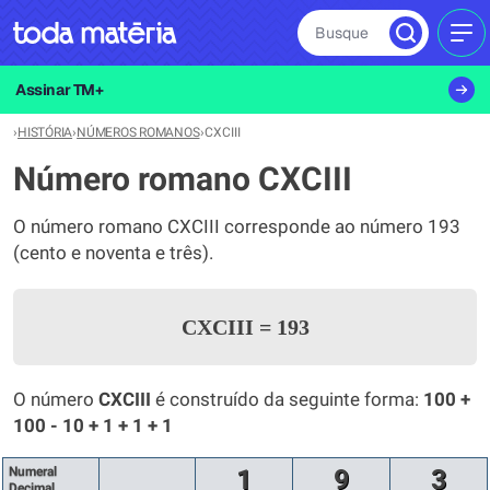
Busque
MEN
Assinar TM+
›
HISTÓRIA
›
NÚMEROS ROMANOS
›
CXCIII
Número romano CXCIII
O número romano CXCIII corresponde ao número 193
(cento e noventa e três).
CXCIII
=
193
O número
CXCIII
é construído da seguinte forma:
100 +
100 - 10 + 1 + 1 + 1
Numeral
1
9
3
Decimal