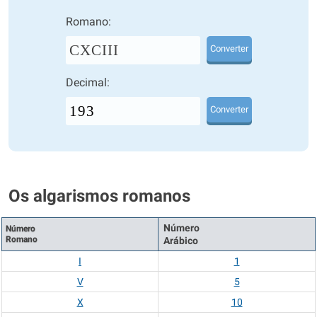
Romano:
CXCIII
Converter
Decimal:
Converter
Os algarismos romanos
Número
Número
Romano
Arábico
I
1
V
5
X
10