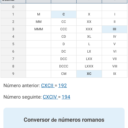
0
1
M
C
X
I
2
MM
CC
XX
II
3
MMM
CCC
XXX
III
4
CD
XL
IV
5
D
L
V
6
DC
LX
VI
7
DCC
LXX
VII
8
DCCC
LXXX
VIII
9
CM
XC
IX
Número anterior:
CXCII
=
192
Número seguinte:
CXCIV
=
194
Conversor
números romanos
de