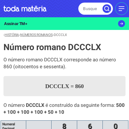
Busque
MEN
Assinar TM+
›
HISTÓRIA
›
NÚMEROS ROMANOS
›
DCCCLX
Número romano DCCCLX
O número romano DCCCLX corresponde ao número
860 (oitocentos e sessenta).
DCCCLX
=
860
O número
DCCCLX
é construído da seguinte forma:
500
+ 100 + 100 + 100 + 50 + 10
Numeral
8
6
0
Decimal