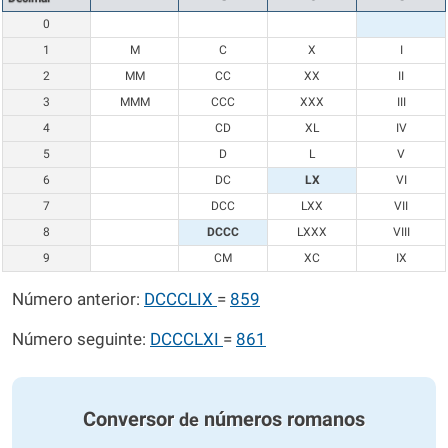
0
1
M
C
X
I
2
MM
CC
XX
II
3
MMM
CCC
XXX
III
4
CD
XL
IV
5
D
L
V
6
DC
LX
VI
7
DCC
LXX
VII
8
DCCC
LXXX
VIII
9
CM
XC
IX
Número anterior:
DCCCLIX
=
859
Número seguinte:
DCCCLXI
=
861
Conversor
números romanos
de