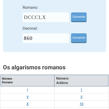
Romano:
DCCCLX
Converter
Decimal:
Converter
Os algarismos romanos
Número
Número
Romano
Arábico
I
1
V
5
X
10