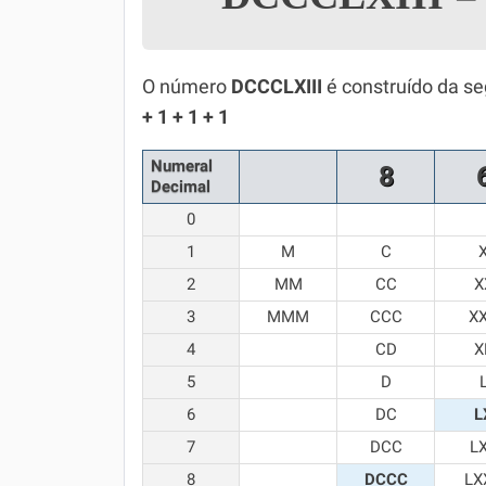
Simulador SiSU
Física
Química
O número
DCCCLXIII
é construído da se
+ 1 + 1 + 1
Todos os Exercícios
Numeral
8
Decimal
0
1
M
C
2
MM
CC
X
3
MMM
CCC
X
4
CD
X
5
D
6
DC
L
7
DCC
L
8
DCCC
LX