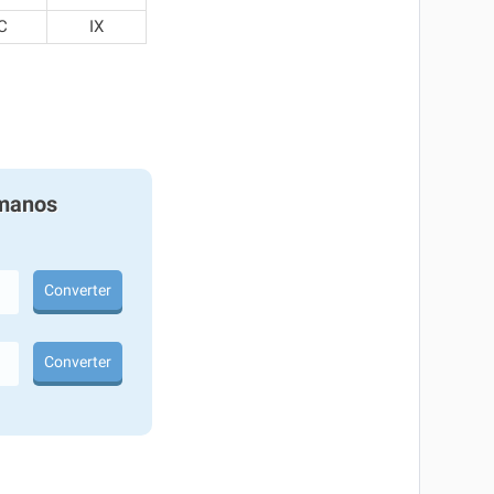
C
IX
manos
Converter
Converter