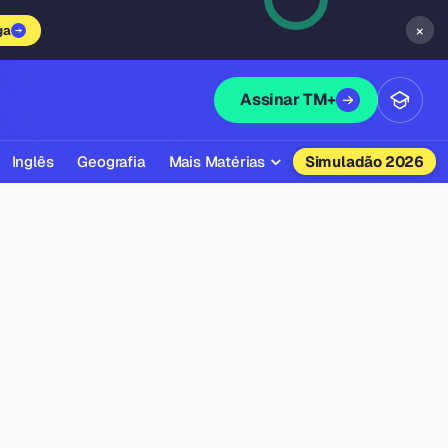
×
ga
Assinar TM+
Inglês
Geografia
Mais Matérias
Simuladão 2026
Biologia
Química
Física
Filosofia
Literatura
Sociologia
Educação Física