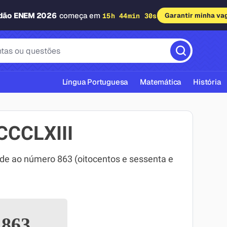
adão ENEM 2026
começa em
15h 44min 30s
Garantir minha va
Língua Portuguesa
Matemática
História
CCCLXIII
e ao número 863 (oitocentos e sessenta e
cas ABNT
863