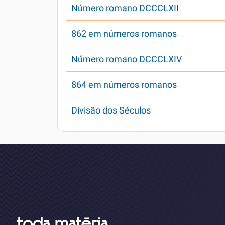
Número romano DCCCLXII
862 em números romanos
Número romano DCCCLXIV
864 em números romanos
Divisão dos Séculos