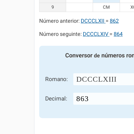
9
CM
X
Número anterior:
DCCCLXII
=
862
Número seguinte:
DCCCLXIV
=
864
Conversor
números ro
de
DCCCLXIII
Romano:
Decimal: