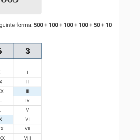
guinte forma:
500 + 100 + 100 + 100 + 50 + 10
6
3
X
I
X
II
XX
III
L
IV
L
V
X
VI
XX
VII
XX
VIII