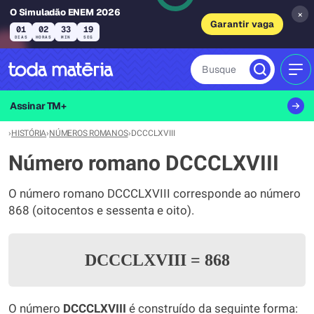
O Simuladão ENEM 2026
×
Garantir vaga
01
02
33
18
DIAS
HORAS
MIN
SEG
Busque
MEN
Assinar TM+
›
HISTÓRIA
›
NÚMEROS ROMANOS
›
DCCCLXVIII
Número romano DCCCLXVIII
O número romano DCCCLXVIII corresponde ao número
868 (oitocentos e sessenta e oito).
DCCCLXVIII
=
868
O número
DCCCLXVIII
é construído da seguinte forma: