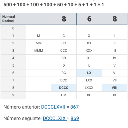
500 + 100 + 100 + 100 + 50 + 10 + 5 + 1 + 1 + 1
Numeral
8
6
8
Decimal
0
1
M
C
X
I
2
MM
CC
XX
II
3
MMM
CCC
XXX
III
4
CD
XL
IV
5
D
L
V
6
DC
LX
VI
7
DCC
LXX
VII
8
DCCC
LXXX
VIII
9
CM
XC
IX
Número anterior:
DCCCLXVII
=
867
Número seguinte:
DCCCLXIX
=
869