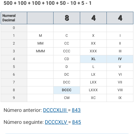
500 + 100 + 100 + 100 + 50 - 10 + 5 - 1
Numeral
8
4
4
Decimal
0
1
M
C
X
I
2
MM
CC
XX
II
3
MMM
CCC
XXX
III
4
CD
XL
IV
5
D
L
V
6
DC
LX
VI
7
DCC
LXX
VII
8
DCCC
LXXX
VIII
9
CM
XC
IX
Número anterior:
DCCCXLIII
=
843
Número seguinte:
DCCCXLV
=
845