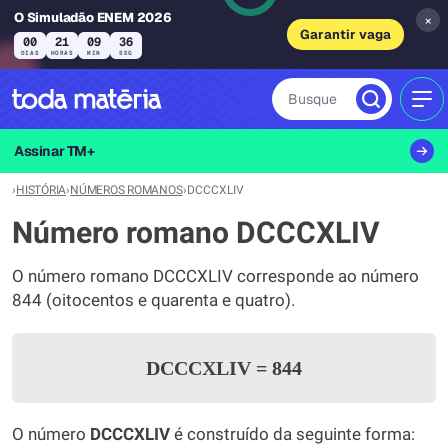
O Simuladão ENEM 2026
×
Garantir vaga
00
21
09
36
DIAS
HORAS
MIN
SEG
Busque
MEN
Assinar TM+
›
HISTÓRIA
›
NÚMEROS ROMANOS
›
DCCCXLIV
Número romano DCCCXLIV
O número romano DCCCXLIV corresponde ao número
844 (oitocentos e quarenta e quatro).
DCCCXLIV
=
844
O número
DCCCXLIV
é construído da seguinte forma: