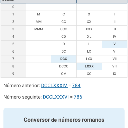
0
1
M
C
X
I
2
MM
CC
XX
II
3
MMM
CCC
XXX
III
4
CD
XL
IV
5
D
L
V
6
DC
LX
VI
7
DCC
LXX
VII
8
DCCC
LXXX
VIII
9
CM
XC
IX
Número anterior:
DCCLXXXIV
=
784
Número seguinte:
DCCLXXXVI
=
786
Conversor
números romanos
de