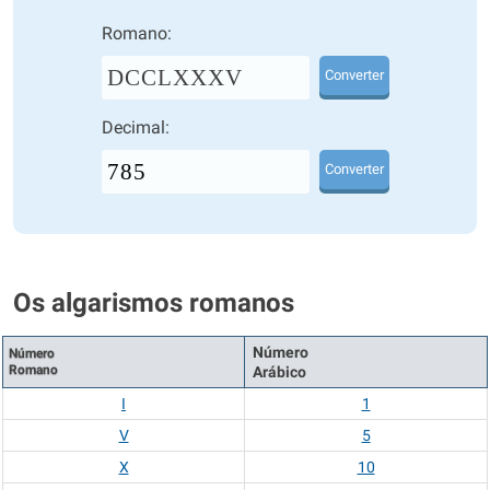
Romano:
DCCLXXXV
Converter
Decimal:
Converter
Os algarismos romanos
Número
Número
Romano
Arábico
I
1
V
5
X
10