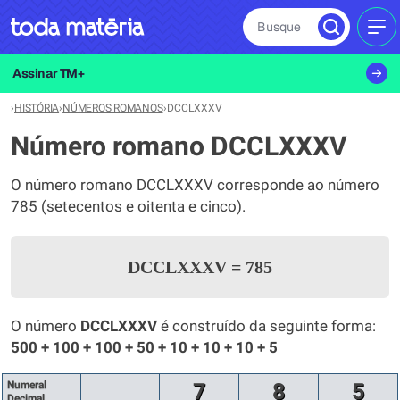
Busque
MEN
Assinar TM+
›
HISTÓRIA
›
NÚMEROS ROMANOS
›
DCCLXXXV
Número romano DCCLXXXV
O número romano DCCLXXXV corresponde ao número
785 (setecentos e oitenta e cinco).
DCCLXXXV
=
785
O número
DCCLXXXV
é construído da seguinte forma:
500 + 100 + 100 + 50 + 10 + 10 + 10 + 5
Numeral
7
8
5
Decimal