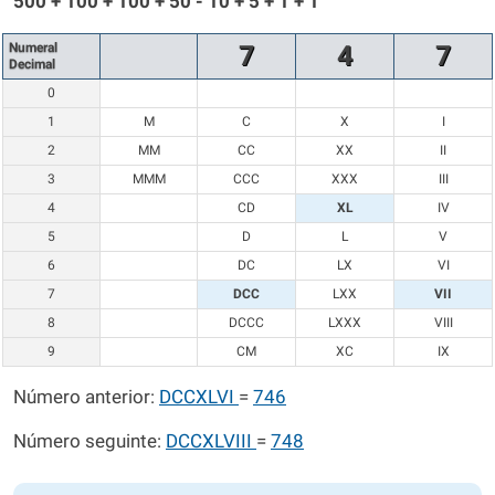
500 + 100 + 100 + 50 - 10 + 5 + 1 + 1
Numeral
7
4
7
Decimal
0
1
M
C
X
I
2
MM
CC
XX
II
3
MMM
CCC
XXX
III
4
CD
XL
IV
5
D
L
V
6
DC
LX
VI
7
DCC
LXX
VII
8
DCCC
LXXX
VIII
9
CM
XC
IX
Número anterior:
DCCXLVI
=
746
Número seguinte:
DCCXLVIII
=
748