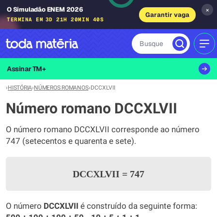
O Simuladão ENEM 2026
×
Garantir vaga
TERMINA EM
3D 21H 20MIN 40S
Busque
MEN
Assinar TM+
›
HISTÓRIA
›
NÚMEROS ROMANOS
›
DCCXLVII
Número romano DCCXLVII
O número romano DCCXLVII corresponde ao número
747 (setecentos e quarenta e sete).
DCCXLVII
=
747
O número
DCCXLVII
é construído da seguinte forma: