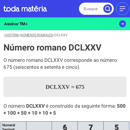
Busque
MEN
Assinar TM+
›
HISTÓRIA
›
NÚMEROS ROMANOS
›
DCLXXV
Número romano DCLXXV
O número romano DCLXXV corresponde ao número
675 (seiscentos e setenta e cinco).
DCLXXV
=
675
O número
DCLXXV
é construído da seguinte forma:
500
+ 100 + 50 + 10 + 10 + 5
Numeral
6
7
5
Decimal