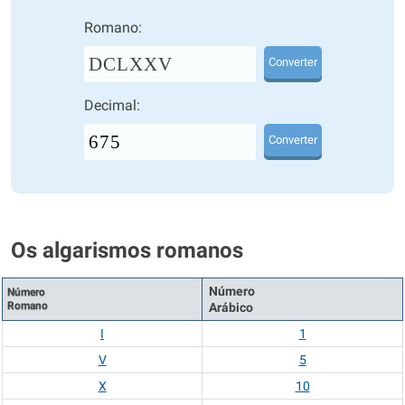
Romano:
DCLXXV
Converter
Decimal:
Converter
Os algarismos romanos
Número
Número
Romano
Arábico
I
1
V
5
X
10