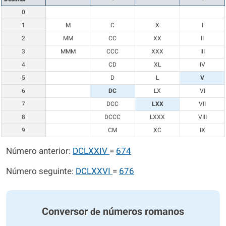
0
1
M
C
X
I
2
MM
CC
XX
II
3
MMM
CCC
XXX
III
4
CD
XL
IV
5
D
L
V
6
DC
LX
VI
7
DCC
LXX
VII
8
DCCC
LXXX
VIII
9
CM
XC
IX
Número anterior:
DCLXXIV
=
674
Número seguinte:
DCLXXVI
=
676
Conversor
números romanos
de