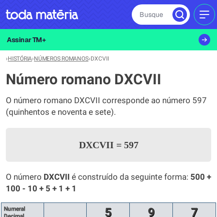
Busque
MEN
Assinar TM+
›
HISTÓRIA
›
NÚMEROS ROMANOS
›
DXCVII
Número romano DXCVII
O número romano DXCVII corresponde ao número 597
(quinhentos e noventa e sete).
DXCVII
=
597
O número
DXCVII
é construído da seguinte forma:
500 +
100 - 10 + 5 + 1 + 1
Numeral
5
9
7
Decimal