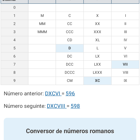
0
1
M
C
X
I
2
MM
CC
XX
II
3
MMM
CCC
XXX
III
4
CD
XL
IV
5
D
L
V
6
DC
LX
VI
7
DCC
LXX
VII
8
DCCC
LXXX
VIII
9
CM
XC
IX
Número anterior:
DXCVI
=
596
Número seguinte:
DXCVIII
=
598
Conversor
números romanos
de