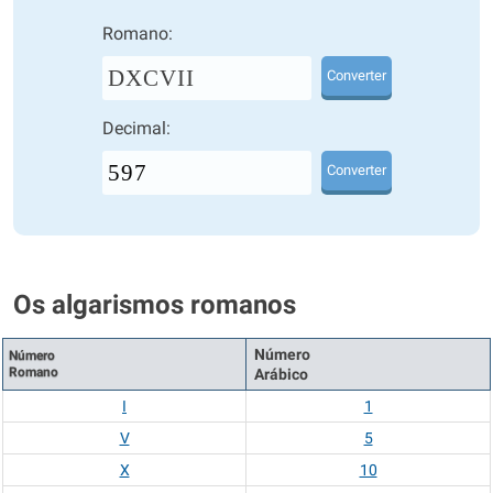
Romano:
DXCVII
Converter
Decimal:
Converter
Os algarismos romanos
Número
Número
Romano
Arábico
I
1
V
5
X
10