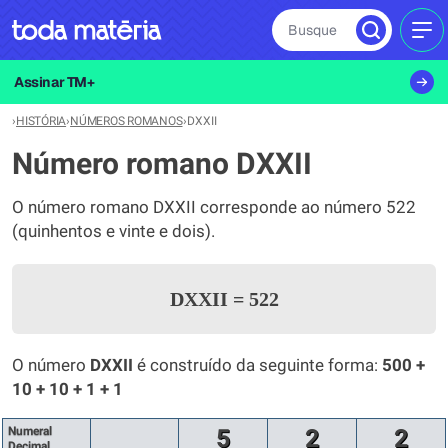
Busque
MEN
Assinar TM+
›
HISTÓRIA
›
NÚMEROS ROMANOS
›
DXXII
Número romano DXXII
O número romano DXXII corresponde ao número 522
(quinhentos e vinte e dois).
DXXII
=
522
O número
DXXII
é construído da seguinte forma:
500 +
10 + 10 + 1 + 1
Numeral
5
2
2
Decimal