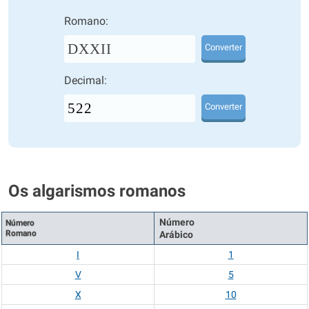
Romano:
DXXII
Converter
Decimal:
Converter
Os algarismos romanos
Número
Número
Romano
Arábico
I
1
V
5
X
10