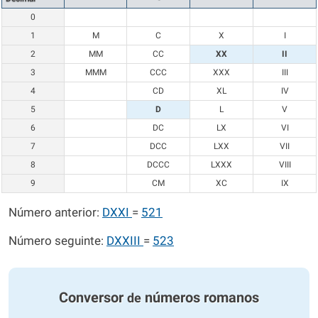
0
1
M
C
X
I
2
MM
CC
XX
II
3
MMM
CCC
XXX
III
4
CD
XL
IV
5
D
L
V
6
DC
LX
VI
7
DCC
LXX
VII
8
DCCC
LXXX
VIII
9
CM
XC
IX
Número anterior:
DXXI
=
521
Número seguinte:
DXXIII
=
523
Conversor
números romanos
de