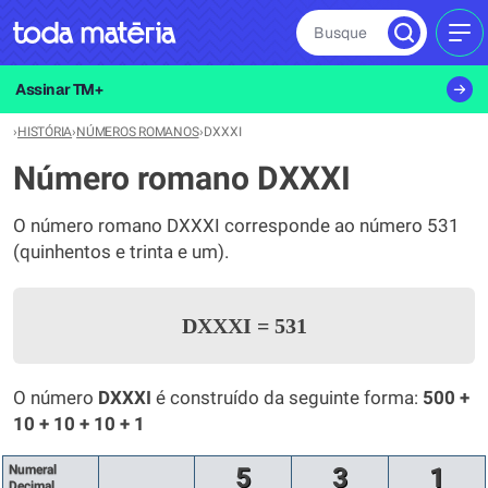
Busque
MEN
Assinar TM+
›
HISTÓRIA
›
NÚMEROS ROMANOS
›
DXXXI
Número romano DXXXI
O número romano DXXXI corresponde ao número 531
(quinhentos e trinta e um).
DXXXI
=
531
O número
DXXXI
é construído da seguinte forma:
500 +
10 + 10 + 10 + 1
Numeral
5
3
1
Decimal