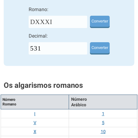
Romano:
DXXXI
Converter
Decimal:
Converter
Os algarismos romanos
Número
Número
Romano
Arábico
I
1
V
5
X
10