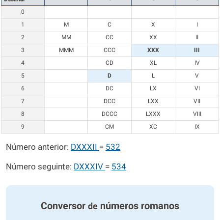
0
1
M
C
X
I
2
MM
CC
XX
II
3
MMM
CCC
XXX
III
4
CD
XL
IV
5
D
L
V
6
DC
LX
VI
7
DCC
LXX
VII
8
DCCC
LXXX
VIII
9
CM
XC
IX
Número anterior:
DXXXII
=
532
Número seguinte:
DXXXIV
=
534
Conversor
números romanos
de