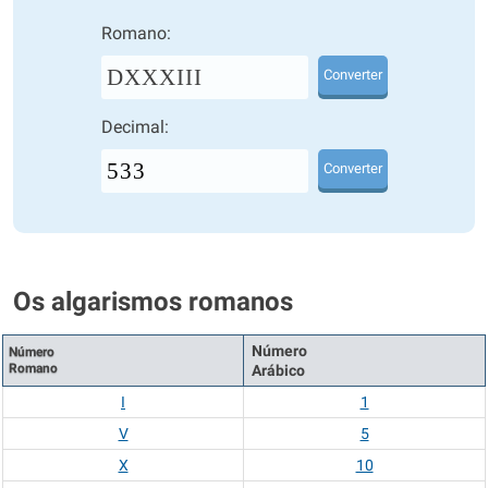
Romano:
DXXXIII
Converter
Decimal:
Converter
Os algarismos romanos
Número
Número
Romano
Arábico
I
1
V
5
X
10