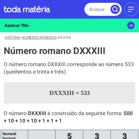
Busque
MEN
Assinar TM+
›
HISTÓRIA
›
NÚMEROS ROMANOS
›
DXXXIII
Número romano DXXXIII
O número romano DXXXIII corresponde ao número 533
(quinhentos e trinta e três).
DXXXIII
=
533
O número
DXXXIII
é construído da seguinte forma:
500
+ 10 + 10 + 10 + 1 + 1 + 1
Numeral
5
3
3
Decimal