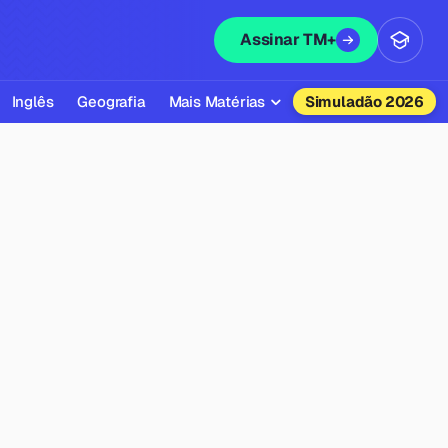
Assinar TM+
Inglês
Geografia
Mais Matérias
Simuladão 2026
Biologia
Química
Física
Filosofia
Literatura
Sociologia
Educação Física
Todas as Matérias