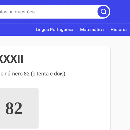
Língua Portuguesa
Matemática
História
XXXII
 número 82 (oitenta e dois).
cas ABNT
=
82