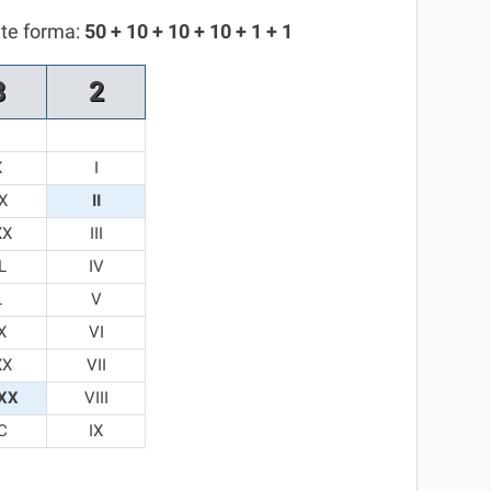
nte forma:
50 + 10 + 10 + 10 + 1 + 1
8
2
X
I
X
II
XX
III
L
IV
L
V
X
VI
XX
VII
XX
VIII
C
IX