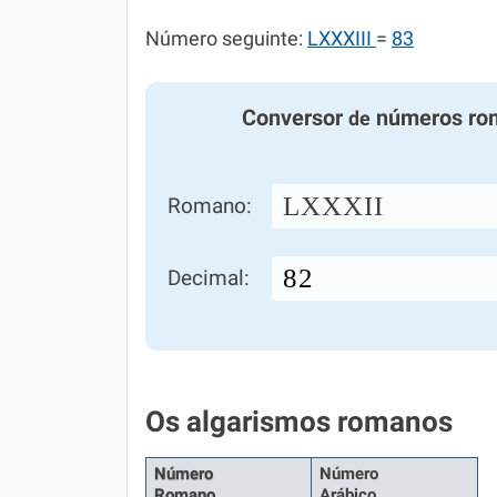
Número seguinte:
LXXXIII
=
83
Conversor
números ro
de
LXXXII
Romano:
Decimal:
Os algarismos romanos
Número
Número
Romano
Arábico