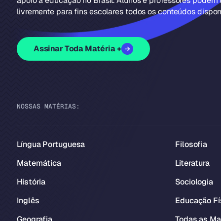
apoio à educação no Brasil. Alunos e professores podem u
livremente para fins escolares todos os conteúdos disponí
Assinar Toda Matéria +
NOSSAS MATÉRIAS:
Língua Portuguesa
Filosofia
Matemática
Literatura
História
Sociologia
Inglês
Educação Fí
Geografia
Todas as Ma