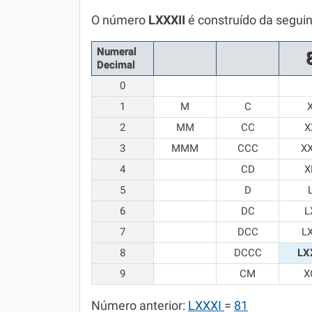
Química
O número
LXXXII
é construído da segui
Todos os Exercícios
Numeral
Decimal
0
1
M
C
2
MM
CC
X
3
MMM
CCC
X
4
CD
X
5
D
6
DC
L
7
DCC
L
8
DCCC
LX
9
CM
X
Número anterior:
LXXXI
=
81