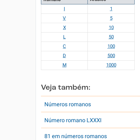
I
1
V
5
X
10
L
50
C
100
D
500
M
1000
Veja também:
Números romanos
Número romano LXXXI
81 em números romanos