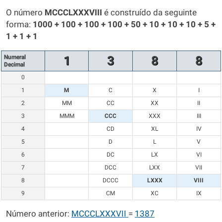
O número
MCCCLXXXVIII
é construído da seguinte
forma:
1000 + 100 + 100 + 100 + 50 + 10 + 10 + 10 + 5 +
1 + 1 + 1
Numeral
1
3
8
8
Decimal
0
1
M
C
X
I
2
MM
CC
XX
II
3
MMM
CCC
XXX
III
4
CD
XL
IV
5
D
L
V
6
DC
LX
VI
7
DCC
LXX
VII
8
DCCC
LXXX
VIII
9
CM
XC
IX
Número anterior:
MCCCLXXXVII
=
1387