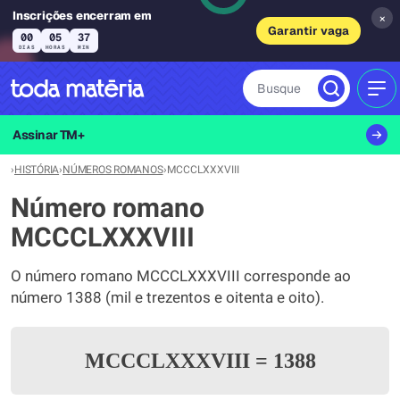
Inscrições encerram em
×
Garantir vaga
00
05
37
DIAS
HORAS
MIN
Busque
MEN
Assinar TM+
›
HISTÓRIA
›
NÚMEROS ROMANOS
›
MCCCLXXXVIII
Número romano
MCCCLXXXVIII
O número romano MCCCLXXXVIII corresponde ao
número 1388 (mil e trezentos e oitenta e oito).
MCCCLXXXVIII
=
1388