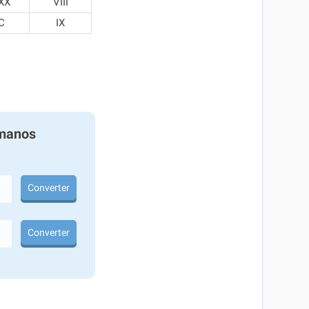
XX
VIII
C
IX
manos
Converter
Converter