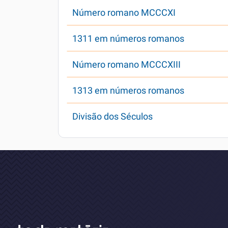
Número romano MCCCXI
1311 em números romanos
Número romano MCCCXIII
1313 em números romanos
Divisão dos Séculos