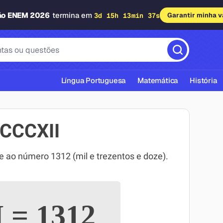
ão ENEM 2026
termina em
3d 15h 13min 36s
Garantir minha 
Língua Portuguesa
Matemática
História
CCCXII
ao número 1312 (mil e trezentos e doze).
cas ABNT
I
=
1312