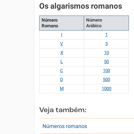
Os algarismos romanos
Número
Número
Romano
Arábico
I
1
V
5
X
10
L
50
C
100
D
500
M
1000
Veja também:
Números romanos