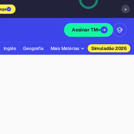
×
vaga
Assinar TM+
Inglês
Geografia
Mais Matérias
Simuladão 2026
Biologia
Química
Física
Filosofia
Literatura
Sociologia
Educação Física