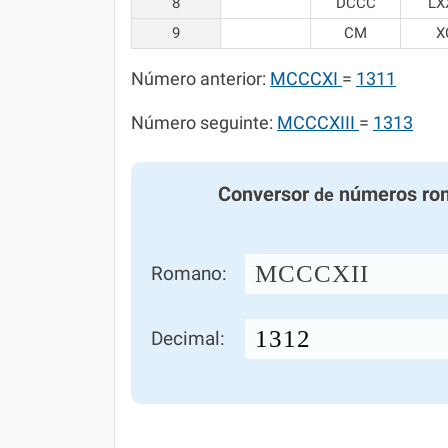
8
DCCC
LX
9
CM
X
Número anterior:
MCCCXI
=
1311
Número seguinte:
MCCCXIII
=
1313
Conversor
números ro
de
MCCCXII
Romano:
Decimal: