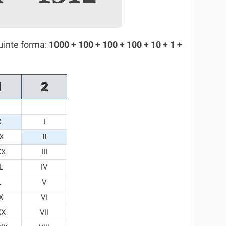
uinte forma:
1000 + 100 + 100 + 100 + 10 + 1 +
1
2
X
I
X
II
XX
III
L
IV
L
V
X
VI
XX
VII