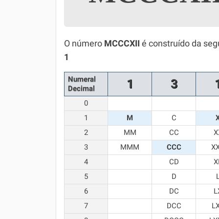
Simulador SiSU
Física
Química
O número
MCCCXII
é construído da seg
1
Todos os Exercícios
Numeral
1
3
Decimal
0
1
M
C
2
MM
CC
X
3
MMM
CCC
X
4
CD
X
5
D
6
DC
L
7
DCC
L