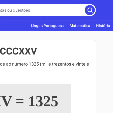
Língua Portuguesa
Matemática
História
MCCCXXV
ao número 1325 (mil e trezentos e vinte e
cas ABNT
XV
=
1325