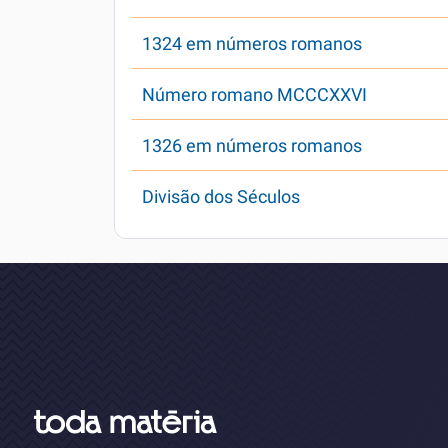
1324 em números romanos
Número romano MCCCXXVI
1326 em números romanos
Divisão dos Séculos