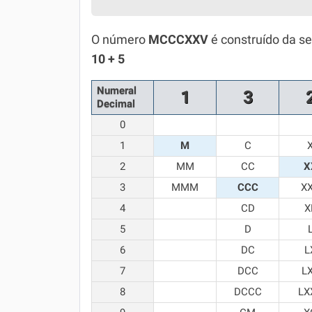
Química
O número
MCCCXXV
é construído da s
Todos os Exercícios
10 + 5
Numeral
1
3
Decimal
0
1
M
C
2
MM
CC
X
3
MMM
CCC
X
4
CD
X
5
D
6
DC
L
7
DCC
L
8
DCCC
LX