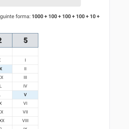
eguinte forma:
1000 + 100 + 100 + 100 + 10 +
2
5
X
I
X
II
XX
III
L
IV
L
V
X
VI
XX
VII
XX
VIII