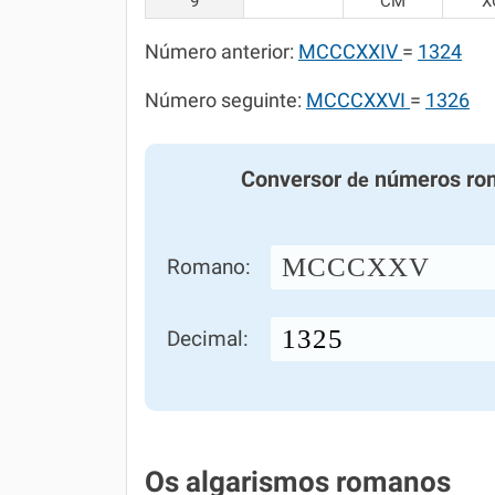
9
CM
X
Número anterior:
MCCCXXIV
=
1324
Número seguinte:
MCCCXXVI
=
1326
Conversor
números ro
de
MCCCXXV
Romano:
Decimal:
Os algarismos romanos