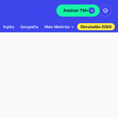
Assinar TM+
Inglês
Geografia
Mais Matérias
Simuladão 2026
Biologia
Química
Física
Filosofia
Literatura
Sociologia
Educação Física
Todas as Matérias