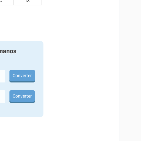
C
IX
manos
Converter
Converter