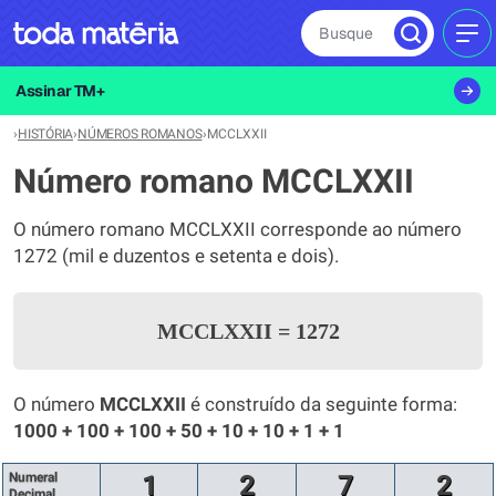
Busque
MEN
Assinar TM+
›
HISTÓRIA
›
NÚMEROS ROMANOS
›
MCCLXXII
Número romano MCCLXXII
O número romano MCCLXXII corresponde ao número
1272 (mil e duzentos e setenta e dois).
MCCLXXII
=
1272
O número
MCCLXXII
é construído da seguinte forma:
1000 + 100 + 100 + 50 + 10 + 10 + 1 + 1
Numeral
1
2
7
2
Decimal