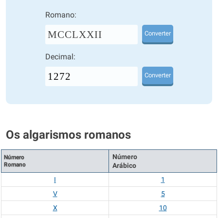
Romano:
MCCLXXII
Converter
Decimal:
Converter
Os algarismos romanos
Número
Número
Romano
Arábico
I
1
V
5
X
10