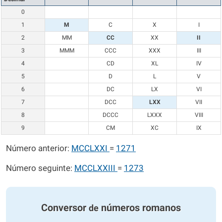
0
1
M
C
X
I
2
MM
CC
XX
II
3
MMM
CCC
XXX
III
4
CD
XL
IV
5
D
L
V
6
DC
LX
VI
7
DCC
LXX
VII
8
DCCC
LXXX
VIII
9
CM
XC
IX
Número anterior:
MCCLXXI
=
1271
Número seguinte:
MCCLXXIII
=
1273
Conversor
números romanos
de