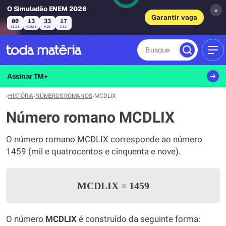
O Simuladão ENEM 2026
×
Garantir vaga
00
13
33
17
DIAS
HORAS
MIN
SEG
Busque
MEN
Assinar TM+
›
HISTÓRIA
›
NÚMEROS ROMANOS
›
MCDLIX
Número romano MCDLIX
O número romano MCDLIX corresponde ao número
1459 (mil e quatrocentos e cinquenta e nove).
MCDLIX
=
1459
O número
MCDLIX
é construído da seguinte forma: