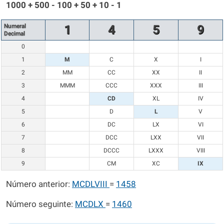
1000 + 500 - 100 + 50 + 10 - 1
Numeral
1
4
5
9
Decimal
0
1
M
C
X
I
2
MM
CC
XX
II
3
MMM
CCC
XXX
III
4
CD
XL
IV
5
D
L
V
6
DC
LX
VI
7
DCC
LXX
VII
8
DCCC
LXXX
VIII
9
CM
XC
IX
Número anterior:
MCDLVIII
=
1458
Número seguinte:
MCDLX
=
1460