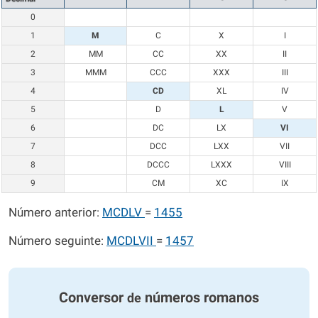
0
1
M
C
X
I
2
MM
CC
XX
II
3
MMM
CCC
XXX
III
4
CD
XL
IV
5
D
L
V
6
DC
LX
VI
7
DCC
LXX
VII
8
DCCC
LXXX
VIII
9
CM
XC
IX
Número anterior:
MCDLV
=
1455
Número seguinte:
MCDLVII
=
1457
Conversor
números romanos
de