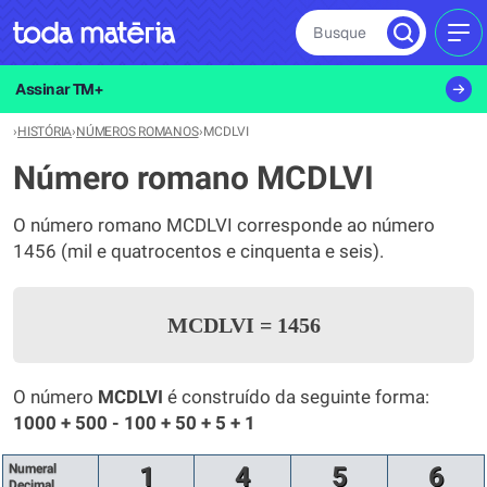
Busque
MEN
Assinar TM+
›
HISTÓRIA
›
NÚMEROS ROMANOS
›
MCDLVI
Número romano MCDLVI
O número romano MCDLVI corresponde ao número
1456 (mil e quatrocentos e cinquenta e seis).
MCDLVI
=
1456
O número
MCDLVI
é construído da seguinte forma:
1000 + 500 - 100 + 50 + 5 + 1
Numeral
1
4
5
6
Decimal