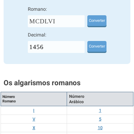
Romano:
MCDLVI
Converter
Decimal:
Converter
Os algarismos romanos
Número
Número
Romano
Arábico
I
1
V
5
X
10