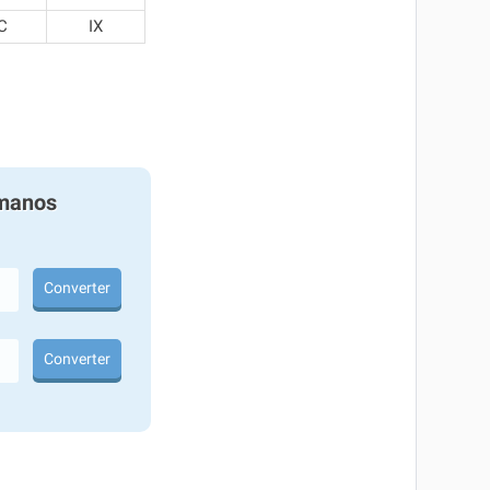
C
IX
manos
Converter
Converter