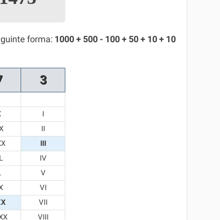
eguinte forma:
1000 + 500 - 100 + 50 + 10 + 10
7
3
X
I
X
II
XX
III
L
IV
L
V
X
VI
XX
VII
XX
VIII