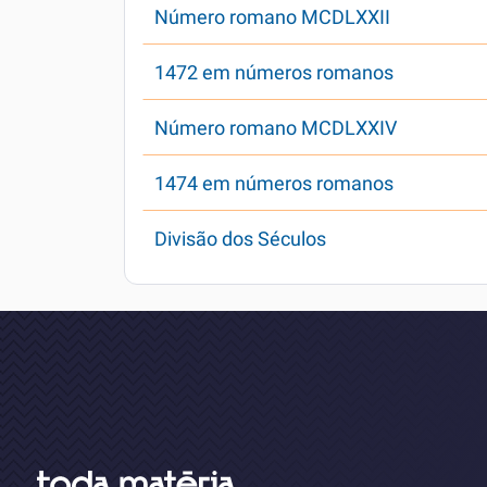
Número romano MCDLXXII
1472 em números romanos
Número romano MCDLXXIV
1474 em números romanos
Divisão dos Séculos