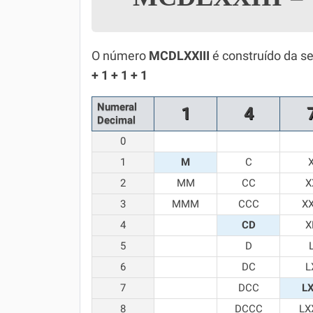
Simulador SiSU
Física
Química
O número
MCDLXXIII
é construído da s
+ 1 + 1 + 1
Todos os Exercícios
Numeral
1
4
Decimal
0
1
M
C
2
MM
CC
X
3
MMM
CCC
X
4
CD
X
5
D
6
DC
L
7
DCC
L
8
DCCC
LX