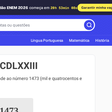
adão ENEM 2026
começa em
20h 53min 07s
Garantir minha va
Língua Portuguesa
Matemática
História
CDLXXIII
e ao número 1473 (mil e quatrocentos e
cas ABNT
1473