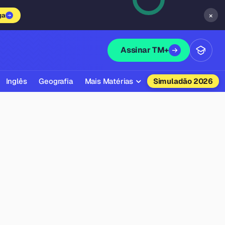
×
ga
Assinar TM+
Inglês
Geografia
Mais Matérias
Simuladão 2026
Biologia
Química
Física
Filosofia
Literatura
Sociologia
Educação Física