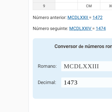
9
CM
X
Número anterior:
MCDLXXII
=
1472
Número seguinte:
MCDLXXIV
=
1474
Conversor
números ro
de
MCDLXXIII
Romano:
Decimal: