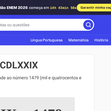
adão ENEM 2026
começa em
14h 43min 55s
Garantir minha va
Língua Portuguesa
Matemática
História
MCDLXXIX
e ao número 1479 (mil e quatrocentos e
cas ABNT