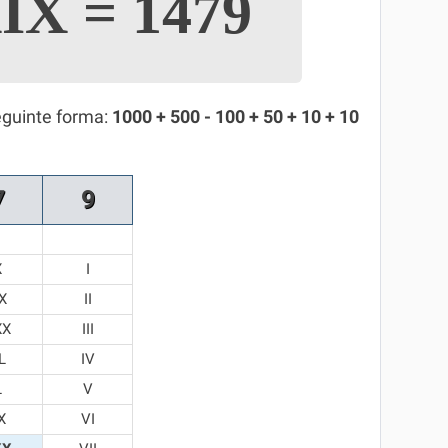
IX
=
1479
eguinte forma:
1000 + 500 - 100 + 50 + 10 + 10
7
9
X
I
X
II
XX
III
L
IV
L
V
X
VI