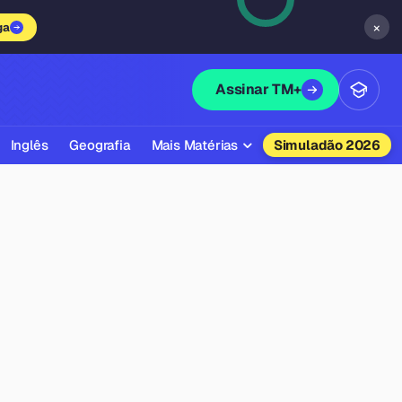
×
ga
Assinar TM+
Inglês
Geografia
Mais Matérias
Simuladão 2026
Biologia
Química
Física
Filosofia
Literatura
Sociologia
Educação Física