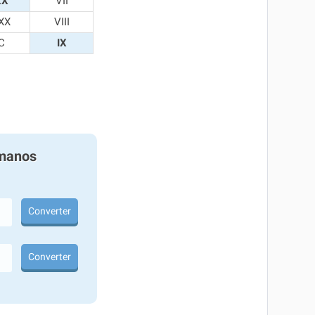
XX
VII
XX
VIII
C
IX
manos
Converter
Converter