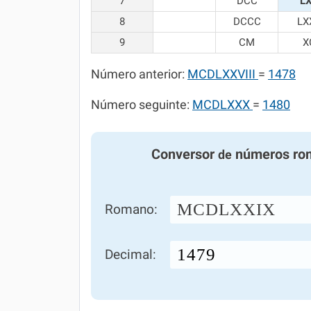
7
DCC
L
8
DCCC
LX
9
CM
X
Número anterior:
MCDLXXVIII
=
1478
Número seguinte:
MCDLXXX
=
1480
Conversor
números ro
de
MCDLXXIX
Romano:
Decimal: