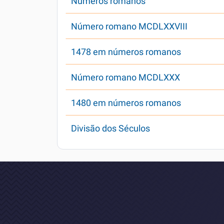
Números romanos
Número romano MCDLXXVIII
1478 em números romanos
Número romano MCDLXXX
1480 em números romanos
Divisão dos Séculos