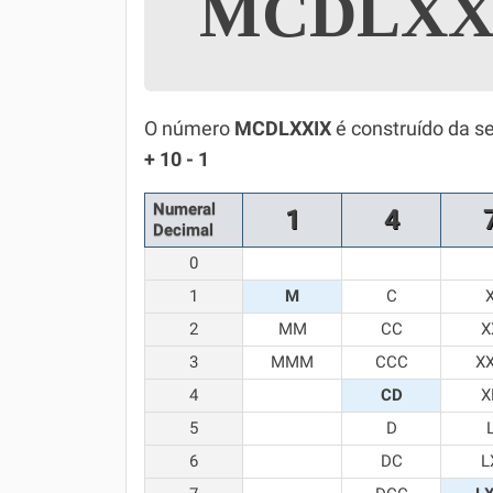
MCDLXX
Simulador SiSU
Física
Química
O número
MCDLXXIX
é construído da s
Todos os Exercícios
+ 10 - 1
Numeral
1
4
Decimal
0
1
M
C
2
MM
CC
X
3
MMM
CCC
X
4
CD
X
5
D
6
DC
L