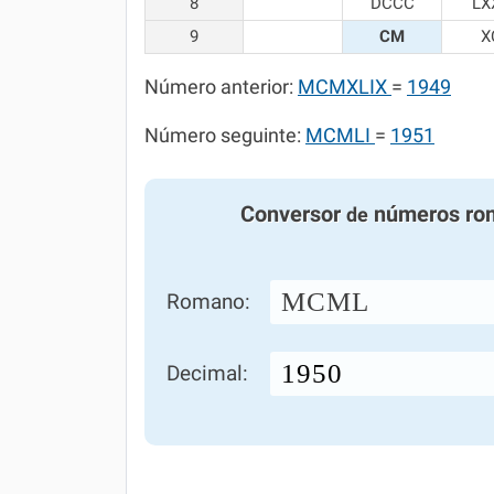
8
DCCC
LX
9
CM
X
Número anterior:
MCMXLIX
=
1949
Número seguinte:
MCMLI
=
1951
Conversor
números ro
de
MCML
Romano:
Decimal: