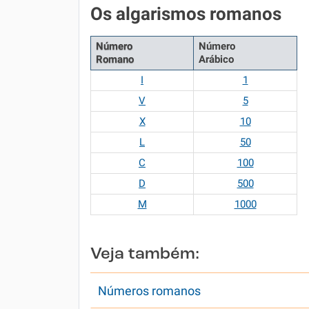
Os algarismos romanos
Número
Número
Romano
Arábico
I
1
V
5
X
10
L
50
C
100
D
500
M
1000
Veja também:
Números romanos