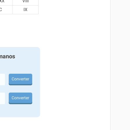
XX
VIII
C
IX
manos
Converter
Converter