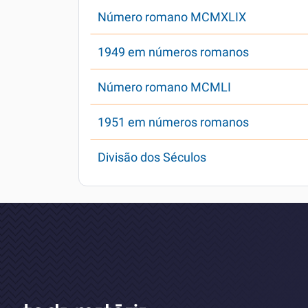
Número romano MCMXLIX
1949 em números romanos
Número romano MCMLI
1951 em números romanos
Divisão dos Séculos