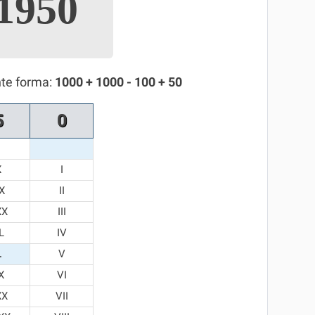
1950
nte forma:
1000 + 1000 - 100 + 50
5
0
X
I
X
II
XX
III
L
IV
L
V
X
VI
XX
VII