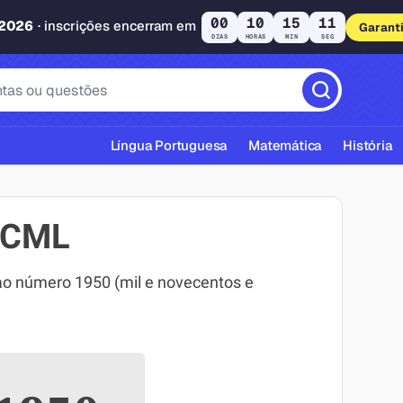
00
10
15
10
 2026
· inscrições encerram em
Garant
DIAS
HORAS
MIN
SEG
Língua Portuguesa
Matemática
História
MCML
 número 1950 (mil e novecentos e
cas ABNT