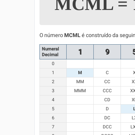
MCML
=
Simulador SiSU
Física
Química
O número
MCML
é construído da segui
Todos os Exercícios
Numeral
1
9
Decimal
0
1
M
C
2
MM
CC
X
3
MMM
CCC
X
4
CD
X
5
D
6
DC
L
7
DCC
L