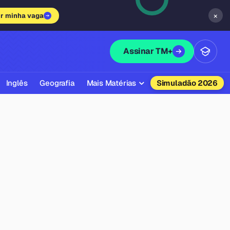
×
ir minha vaga
Assinar TM+
Inglês
Geografia
Mais Matérias
Simuladão 2026
Biologia
Química
Física
Filosofia
Literatura
Sociologia
Educação Física