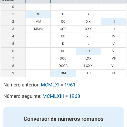
0
1
M
C
X
I
2
MM
CC
XX
II
3
MMM
CCC
XXX
III
4
CD
XL
IV
5
D
L
V
6
DC
LX
VI
7
DCC
LXX
VII
8
DCCC
LXXX
VIII
9
CM
XC
IX
Número anterior:
MCMLXI
=
1961
Número seguinte:
MCMLXIII
=
1963
Conversor
números romanos
de