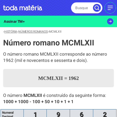
Busque
MEN
Assinar TM+
›
HISTÓRIA
›
NÚMEROS ROMANOS
›
MCMLXII
Número romano MCMLXII
O número romano MCMLXII corresponde ao número
1962 (mil e novecentos e sessenta e dois).
MCMLXII
=
1962
O número
MCMLXII
é construído da seguinte forma:
1000 + 1000 - 100 + 50 + 10 + 1 + 1
Numeral
1
9
6
2
Decimal