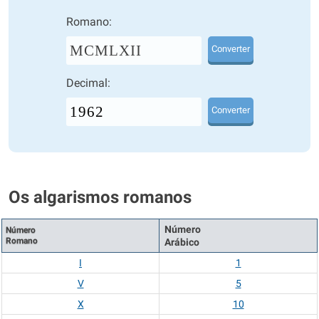
Romano:
MCMLXII
Converter
Decimal:
Converter
Os algarismos romanos
Número
Número
Romano
Arábico
I
1
V
5
X
10