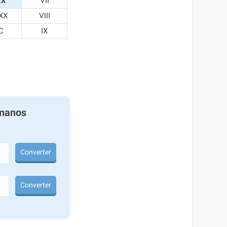
XX
VII
XX
VIII
C
IX
manos
Converter
Converter