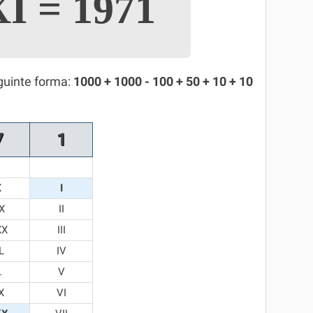
XI
=
1971
guinte forma:
1000 + 1000 - 100 + 50 + 10 + 10
7
1
X
I
X
II
XX
III
L
IV
L
V
X
VI