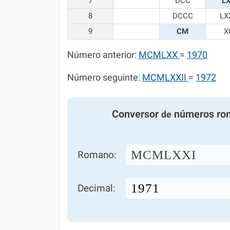
7
DCC
L
8
DCCC
LX
9
CM
X
Número anterior:
MCMLXX
=
1970
Número seguinte:
MCMLXXII
=
1972
Conversor
números ro
de
MCMLXXI
Romano:
Decimal: