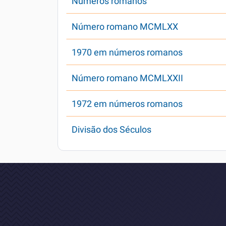
Números romanos
Número romano MCMLXX
1970 em números romanos
Número romano MCMLXXII
1972 em números romanos
Divisão dos Séculos