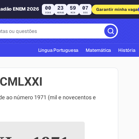
00
23
59
06
ladão ENEM 2026
Garantir minha vaga
DIAS
HORAS
MIN
SEG
Língua Portuguesa
Matemática
História
MCMLXXI
 ao número 1971 (mil e novecentos e
cas ABNT