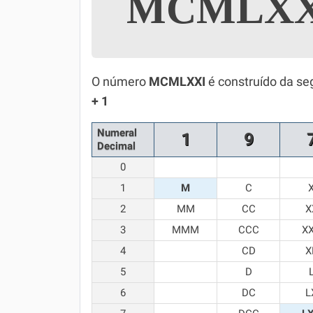
MCMLX
Simulador SiSU
Física
Química
O número
MCMLXXI
é construído da se
Todos os Exercícios
+ 1
Numeral
1
9
Decimal
0
1
M
C
2
MM
CC
X
3
MMM
CCC
X
4
CD
X
5
D
6
DC
L