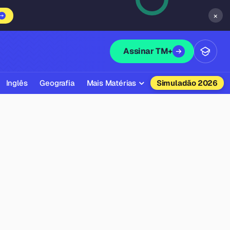
×
Assinar TM+
Inglês
Geografia
Mais Matérias
Simuladão 2026
Biologia
Química
Física
Filosofia
Literatura
Sociologia
Educação Física