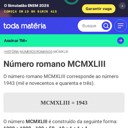
O Simuladão ENEM 2026
×
Garantir vaga
COMEÇA EM
1D 0H 01MIN 41S
Busque
MEN
Assinar TM+
›
HISTÓRIA
›
NÚMEROS ROMANOS
›
MCMXLIII
Número romano MCMXLIII
O número romano MCMXLIII corresponde ao número
1943 (mil e novecentos e quarenta e três).
MCMXLIII
=
1943
O número
MCMXLIII
é construído da seguinte forma: