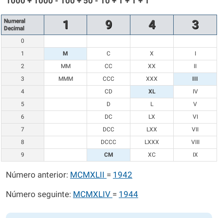
1000 + 1000 - 100 + 50 - 10 + 1 + 1 + 1
Numeral
1
9
4
3
Decimal
0
1
M
C
X
I
2
MM
CC
XX
II
3
MMM
CCC
XXX
III
4
CD
XL
IV
5
D
L
V
6
DC
LX
VI
7
DCC
LXX
VII
8
DCCC
LXXX
VIII
9
CM
XC
IX
Número anterior:
MCMXLII
=
1942
Número seguinte:
MCMXLIV
=
1944