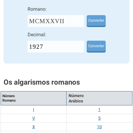
Romano:
MCMXXVII
Converter
Decimal:
Converter
Os algarismos romanos
Número
Número
Romano
Arábico
I
1
V
5
X
10