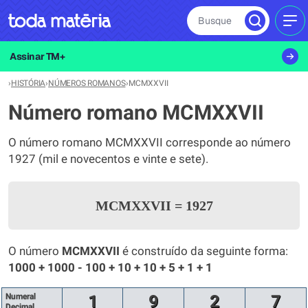
Busque
MEN
Assinar TM+
›
HISTÓRIA
›
NÚMEROS ROMANOS
›
MCMXXVII
Número romano MCMXXVII
O número romano MCMXXVII corresponde ao número
1927 (mil e novecentos e vinte e sete).
MCMXXVII
=
1927
O número
MCMXXVII
é construído da seguinte forma:
1000 + 1000 - 100 + 10 + 10 + 5 + 1 + 1
Numeral
1
9
2
7
Decimal