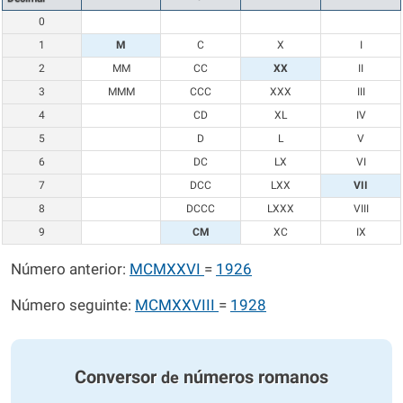
0
1
M
C
X
I
2
MM
CC
XX
II
3
MMM
CCC
XXX
III
4
CD
XL
IV
5
D
L
V
6
DC
LX
VI
7
DCC
LXX
VII
8
DCCC
LXXX
VIII
9
CM
XC
IX
Número anterior:
MCMXXVI
=
1926
Número seguinte:
MCMXXVIII
=
1928
Conversor
números romanos
de