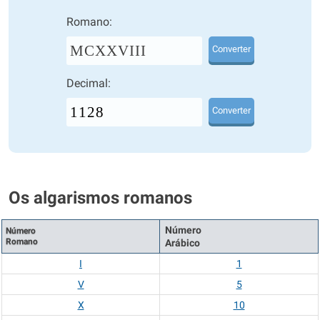
Romano:
MCXXVIII
Converter
Decimal:
Converter
Os algarismos romanos
Número
Número
Romano
Arábico
I
1
V
5
X
10