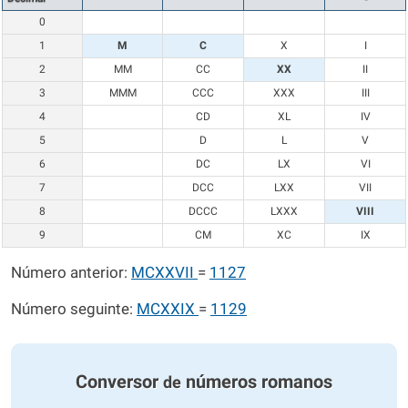
0
1
M
C
X
I
2
MM
CC
XX
II
3
MMM
CCC
XXX
III
4
CD
XL
IV
5
D
L
V
6
DC
LX
VI
7
DCC
LXX
VII
8
DCCC
LXXX
VIII
9
CM
XC
IX
Número anterior:
MCXXVII
=
1127
Número seguinte:
MCXXIX
=
1129
Conversor
números romanos
de