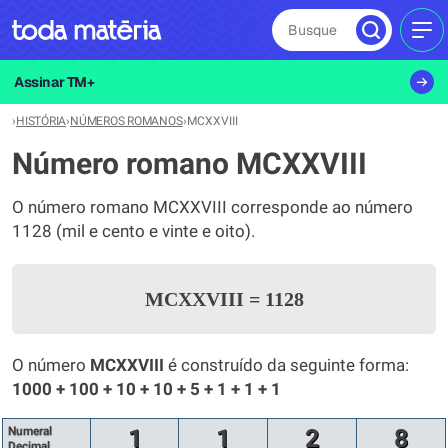
Busque
MEN
Assinar TM+
›
HISTÓRIA
›
NÚMEROS ROMANOS
›
MCXXVIII
Número romano MCXXVIII
O número romano MCXXVIII corresponde ao número
1128 (mil e cento e vinte e oito).
MCXXVIII
=
1128
O número
MCXXVIII
é construído da seguinte forma:
1000 + 100 + 10 + 10 + 5 + 1 + 1 + 1
Numeral
1
1
2
8
Decimal