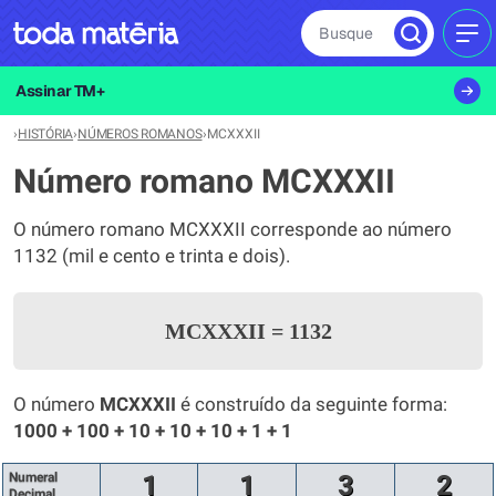
Busque
MEN
Assinar TM+
›
HISTÓRIA
›
NÚMEROS ROMANOS
›
MCXXXII
Número romano MCXXXII
O número romano MCXXXII corresponde ao número
1132 (mil e cento e trinta e dois).
MCXXXII
=
1132
O número
MCXXXII
é construído da seguinte forma:
1000 + 100 + 10 + 10 + 10 + 1 + 1
Numeral
1
1
3
2
Decimal