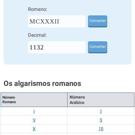
Romano:
MCXXXII
Converter
Decimal:
Converter
Os algarismos romanos
Número
Número
Romano
Arábico
I
1
V
5
X
10