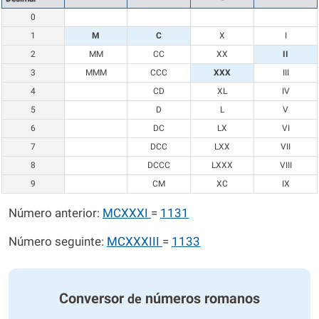
0
1
M
C
X
I
2
MM
CC
XX
II
3
MMM
CCC
XXX
III
4
CD
XL
IV
5
D
L
V
6
DC
LX
VI
7
DCC
LXX
VII
8
DCCC
LXXX
VIII
9
CM
XC
IX
Número anterior:
MCXXXI
=
1131
Número seguinte:
MCXXXIII
=
1133
Conversor
números romanos
de