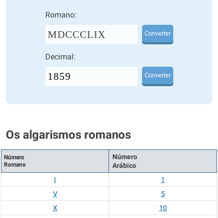
Romano:
MDCCCLIX
Converter
Decimal:
Converter
Os algarismos romanos
Número
Número
Romano
Arábico
I
1
V
5
X
10