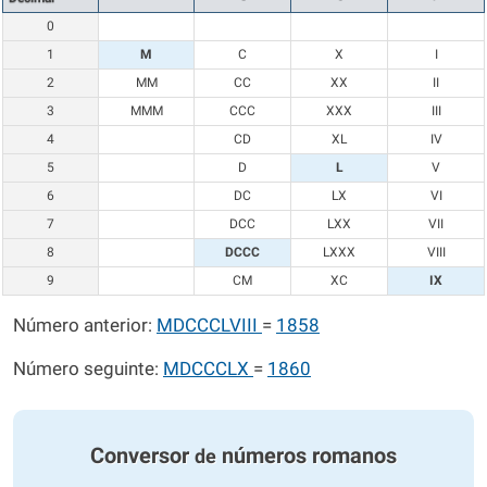
0
1
M
C
X
I
2
MM
CC
XX
II
3
MMM
CCC
XXX
III
4
CD
XL
IV
5
D
L
V
6
DC
LX
VI
7
DCC
LXX
VII
8
DCCC
LXXX
VIII
9
CM
XC
IX
Número anterior:
MDCCCLVIII
=
1858
Número seguinte:
MDCCCLX
=
1860
Conversor
números romanos
de