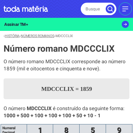
Busque
MEN
Assinar TM+
›
HISTÓRIA
›
NÚMEROS ROMANOS
›
MDCCCLIX
Número romano MDCCCLIX
O número romano MDCCCLIX corresponde ao número
1859 (mil e oitocentos e cinquenta e nove).
MDCCCLIX
=
1859
O número
MDCCCLIX
é construído da seguinte forma:
1000 + 500 + 100 + 100 + 100 + 50 + 10 - 1
Numeral
1
8
5
9
Decimal