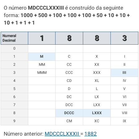
O número
MDCCCLXXXIII
é construído da seguinte
forma:
1000 + 500 + 100 + 100 + 100 + 50 + 10 + 10 +
10 + 1 + 1 + 1
Numeral
1
8
8
3
Decimal
0
1
M
C
X
I
2
MM
CC
XX
II
3
MMM
CCC
XXX
III
4
CD
XL
IV
5
D
L
V
6
DC
LX
VI
7
DCC
LXX
VII
8
DCCC
LXXX
VIII
9
CM
XC
IX
Número anterior:
MDCCCLXXXII
=
1882