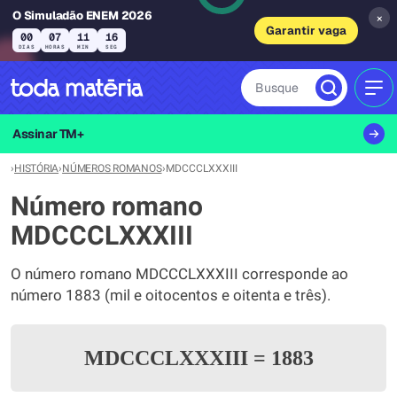
O Simuladão ENEM 2026
×
Garantir vaga
00
07
11
16
DIAS
HORAS
MIN
SEG
Busque
MEN
Assinar TM+
›
HISTÓRIA
›
NÚMEROS ROMANOS
›
MDCCCLXXXIII
Número romano
MDCCCLXXXIII
O número romano MDCCCLXXXIII corresponde ao
número 1883 (mil e oitocentos e oitenta e três).
MDCCCLXXXIII
=
1883