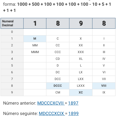
forma:
1000 + 500 + 100 + 100 + 100 + 100 - 10 + 5 + 1
+ 1 + 1
Numeral
1
8
9
8
Decimal
0
1
M
C
X
I
2
MM
CC
XX
II
3
MMM
CCC
XXX
III
4
CD
XL
IV
5
D
L
V
6
DC
LX
VI
7
DCC
LXX
VII
8
DCCC
LXXX
VIII
9
CM
XC
IX
Número anterior:
MDCCCXCVII
=
1897
Número seguinte:
MDCCCXCIX
=
1899