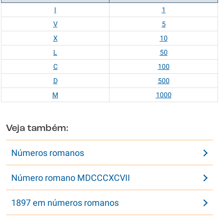
I
1
V
5
X
10
L
50
C
100
D
500
M
1000
Veja também:
Números romanos
Número romano MDCCCXCVII
1897 em números romanos