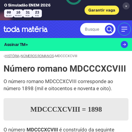
O Simuladão ENEM 2026
×
Garantir vaga
00
16
31
23
DIAS
HORAS
MIN
SEG
Busque
MEN
Assinar TM+
›
HISTÓRIA
›
NÚMEROS ROMANOS
›
MDCCCXCVIII
Número romano MDCCCXCVIII
O número romano MDCCCXCVIII corresponde ao
número 1898 (mil e oitocentos e noventa e oito).
MDCCCXCVIII
=
1898
O número
MDCCCXCVIII
é construído da seguinte