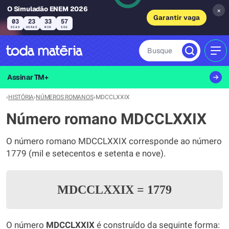
O Simuladão ENEM 2026
×
Garantir vaga
03
23
33
56
DIAS
HORAS
MIN
SEG
Busque
MEN
Assinar TM+
›
HISTÓRIA
›
NÚMEROS ROMANOS
›
MDCCLXXIX
Número romano MDCCLXXIX
O número romano MDCCLXXIX corresponde ao número
1779 (mil e setecentos e setenta e nove).
MDCCLXXIX
=
1779
O número
MDCCLXXIX
é construído da seguinte forma: