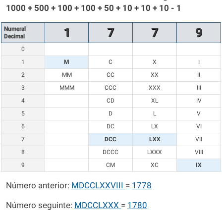
1000 + 500 + 100 + 100 + 50 + 10 + 10 + 10 - 1
Numeral
1
7
7
9
Decimal
0
1
M
C
X
I
2
MM
CC
XX
II
3
MMM
CCC
XXX
III
4
CD
XL
IV
5
D
L
V
6
DC
LX
VI
7
DCC
LXX
VII
8
DCCC
LXXX
VIII
9
CM
XC
IX
Número anterior:
MDCCLXXVIII
=
1778
Número seguinte:
MDCCLXXX
=
1780