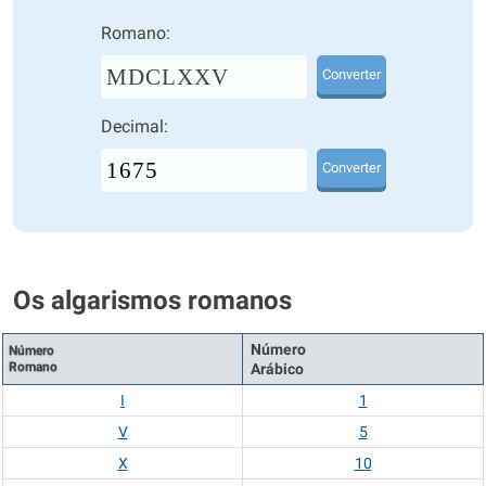
Romano:
MDCLXXV
Converter
Decimal:
Converter
Os algarismos romanos
Número
Número
Romano
Arábico
I
1
V
5
X
10