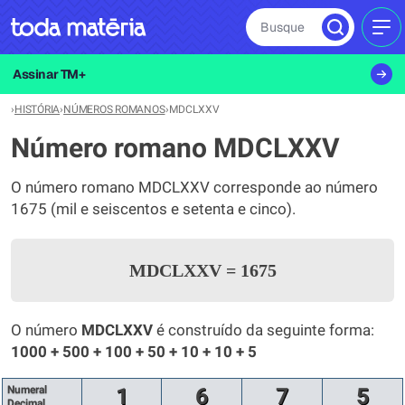
Busque
MEN
Assinar TM+
›
HISTÓRIA
›
NÚMEROS ROMANOS
›
MDCLXXV
Número romano MDCLXXV
O número romano MDCLXXV corresponde ao número
1675 (mil e seiscentos e setenta e cinco).
MDCLXXV
=
1675
O número
MDCLXXV
é construído da seguinte forma:
1000 + 500 + 100 + 50 + 10 + 10 + 5
Numeral
1
6
7
5
Decimal