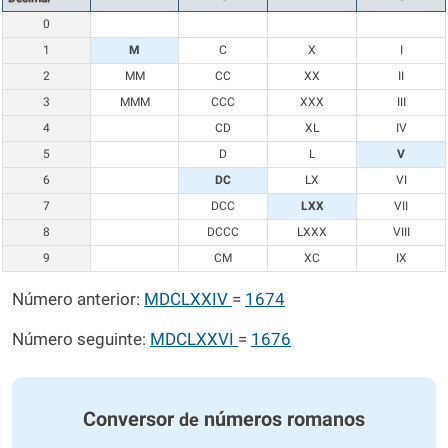
0
1
M
C
X
I
2
MM
CC
XX
II
3
MMM
CCC
XXX
III
4
CD
XL
IV
5
D
L
V
6
DC
LX
VI
7
DCC
LXX
VII
8
DCCC
LXXX
VIII
9
CM
XC
IX
Número anterior:
MDCLXXIV
=
1674
Número seguinte:
MDCLXXVI
=
1676
Conversor
números romanos
de