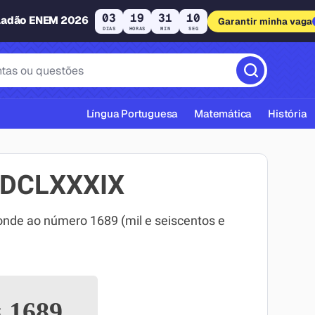
03
19
31
09
ladão ENEM 2026
Garantir minha vaga
DIAS
HORAS
MIN
SEG
Língua Portuguesa
Matemática
História
MDCLXXXIX
de ao número 1689 (mil e seiscentos e
cas ABNT
=
1689