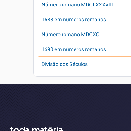
Número romano MDCLXXXVIII
1688 em números romanos
Número romano MDCXC
1690 em números romanos
Divisão dos Séculos