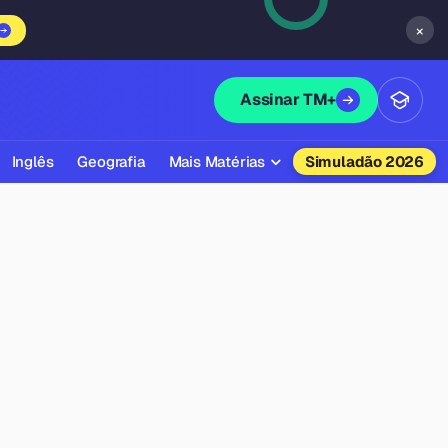
×
Assinar TM+
Inglês
Geografia
Mais Matérias
Simuladão 2026
Biologia
Química
Física
Filosofia
Literatura
Sociologia
Educação Física