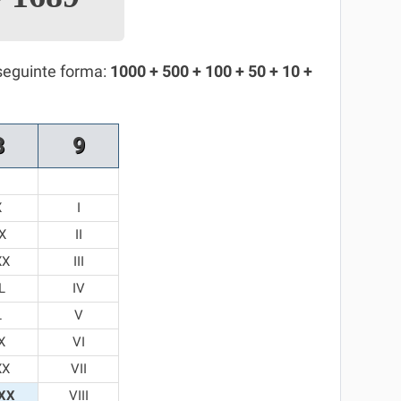
seguinte forma:
1000 + 500 + 100 + 50 + 10 +
8
9
X
I
X
II
XX
III
L
IV
L
V
X
VI
XX
VII
XX
VIII