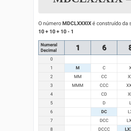
Simulador SiSU
Física
Química
O número
MDCLXXXIX
é construído da 
10 + 10 + 10 - 1
Todos os Exercícios
Numeral
1
6
Decimal
0
1
M
C
2
MM
CC
X
3
MMM
CCC
X
4
CD
X
5
D
6
DC
L
7
DCC
L
8
DCCC
LX