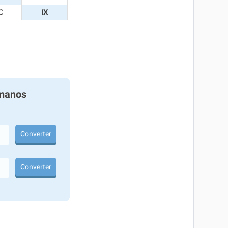
C
IX
manos
Converter
Converter