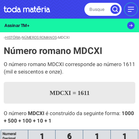
Busque
MEN
Assinar TM+
›
HISTÓRIA
›
NÚMEROS ROMANOS
›
MDCXI
Número romano MDCXI
O número romano MDCXI corresponde ao número 1611
(mil e seiscentos e onze).
MDCXI
=
1611
O número
MDCXI
é construído da seguinte forma:
1000
+ 500 + 100 + 10 + 1
Numeral
1
6
1
1
Decimal