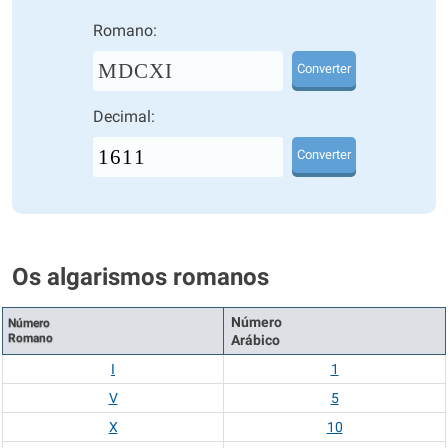
Romano:
MDCXI
Converter
Decimal:
Converter
Os algarismos romanos
Número
Número
Romano
Arábico
I
1
V
5
X
10