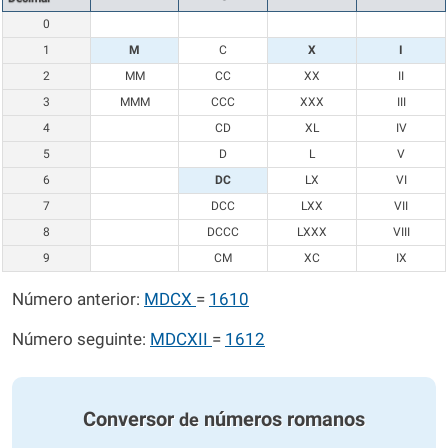
0
1
M
C
X
I
2
MM
CC
XX
II
3
MMM
CCC
XXX
III
4
CD
XL
IV
5
D
L
V
6
DC
LX
VI
7
DCC
LXX
VII
8
DCCC
LXXX
VIII
9
CM
XC
IX
Número anterior:
MDCX
=
1610
Número seguinte:
MDCXII
=
1612
Conversor
números romanos
de