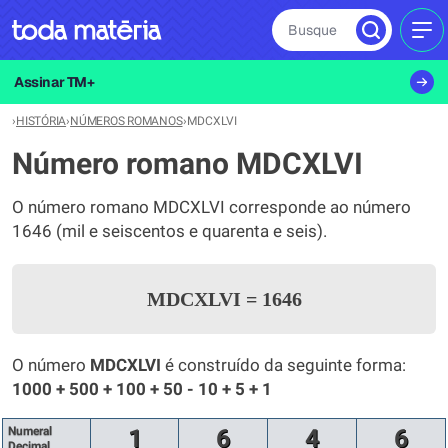
Busque
MEN
Assinar TM+
›
HISTÓRIA
›
NÚMEROS ROMANOS
›
MDCXLVI
Número romano MDCXLVI
O número romano MDCXLVI corresponde ao número
1646 (mil e seiscentos e quarenta e seis).
MDCXLVI
=
1646
O número
MDCXLVI
é construído da seguinte forma:
1000 + 500 + 100 + 50 - 10 + 5 + 1
Numeral
1
6
4
6
Decimal