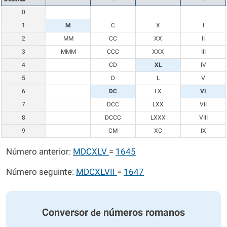
0
1
M
C
X
I
2
MM
CC
XX
II
3
MMM
CCC
XXX
III
4
CD
XL
IV
5
D
L
V
6
DC
LX
VI
7
DCC
LXX
VII
8
DCCC
LXXX
VIII
9
CM
XC
IX
Número anterior:
MDCXLV
=
1645
Número seguinte:
MDCXLVII
=
1647
Conversor
números romanos
de