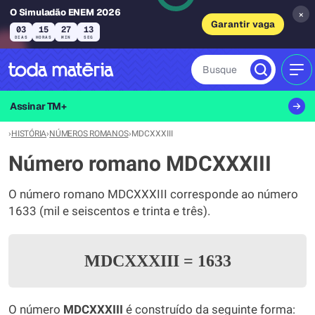
O Simuladão ENEM 2026
×
Garantir vaga
03
15
27
13
DIAS
HORAS
MIN
SEG
Busque
MEN
Assinar TM+
›
HISTÓRIA
›
NÚMEROS ROMANOS
›
MDCXXXIII
Número romano MDCXXXIII
O número romano MDCXXXIII corresponde ao número
1633 (mil e seiscentos e trinta e três).
MDCXXXIII
=
1633
O número
MDCXXXIII
é construído da seguinte forma: