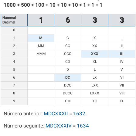
1000 + 500 + 100 + 10 + 10 + 10 + 1 + 1 + 1
Numeral
1
6
3
3
Decimal
0
1
M
C
X
I
2
MM
CC
XX
II
3
MMM
CCC
XXX
III
4
CD
XL
IV
5
D
L
V
6
DC
LX
VI
7
DCC
LXX
VII
8
DCCC
LXXX
VIII
9
CM
XC
IX
Número anterior:
MDCXXXII
=
1632
Número seguinte:
MDCXXXIV
=
1634