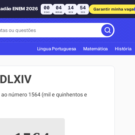
00
04
14
53
ladão ENEM 2026
Garantir minha vaga
DIAS
HORAS
MIN
SEG
Língua Portuguesa
Matemática
História
DLXIV
o número 1564 (mil e quinhentos e
cas ABNT