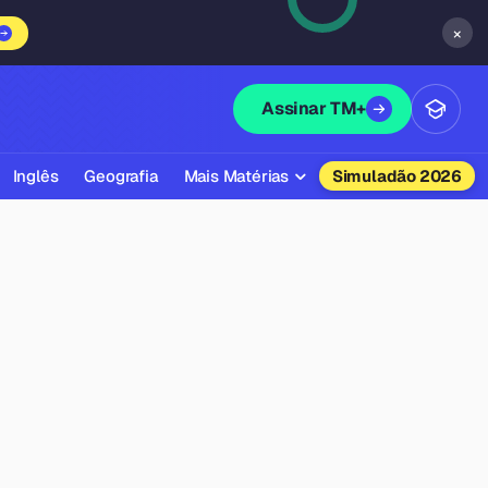
×
Assinar TM+
Inglês
Geografia
Mais Matérias
Simuladão 2026
Biologia
Química
Física
Filosofia
Literatura
Sociologia
Educação Física