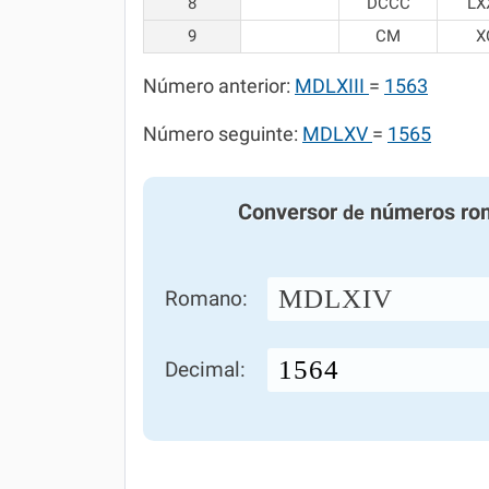
8
DCCC
LX
9
CM
X
Número anterior:
MDLXIII
=
1563
Número seguinte:
MDLXV
=
1565
Conversor
números ro
de
MDLXIV
Romano:
Decimal: