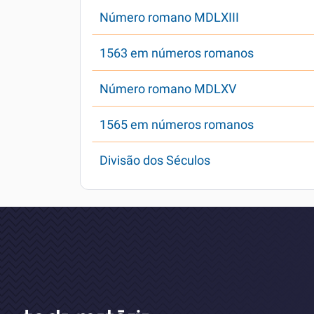
Número romano MDLXIII
1563 em números romanos
Número romano MDLXV
1565 em números romanos
Divisão dos Séculos