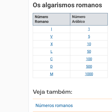
Os algarismos romanos
Número
Número
Romano
Arábico
I
1
V
5
X
10
L
50
C
100
D
500
M
1000
Veja também:
Números romanos