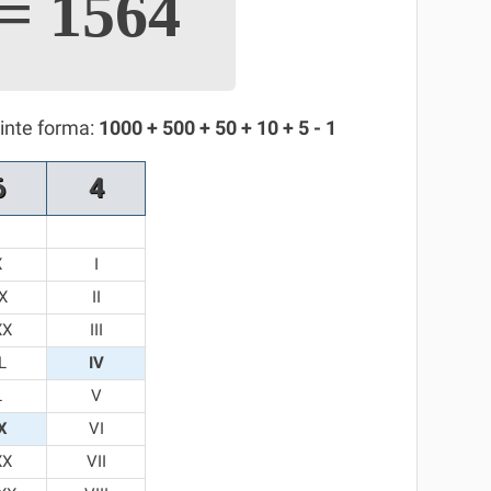
=
1564
inte forma:
1000 + 500 + 50 + 10 + 5 - 1
6
4
X
I
X
II
XX
III
L
IV
L
V
X
VI
XX
VII