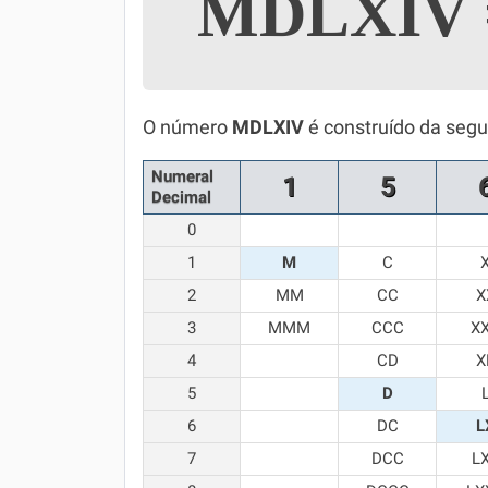
MDLXIV
Simulador SiSU
Física
Química
O número
MDLXIV
é construído da segu
Todos os Exercícios
Numeral
1
5
Decimal
0
1
M
C
2
MM
CC
X
3
MMM
CCC
X
4
CD
X
5
D
6
DC
L
7
DCC
L