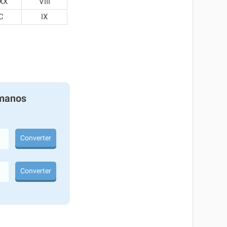
XX
VIII
C
IX
manos
Converter
Converter