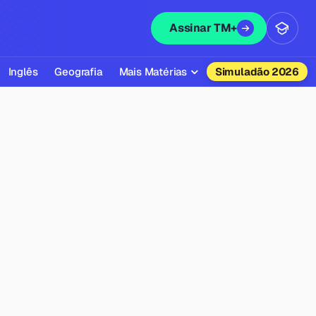
Assinar TM+
Inglês
Geografia
Mais Matérias
Simuladão 2026
Biologia
Química
Física
Filosofia
Literatura
Sociologia
Educação Física
Todas as Matérias