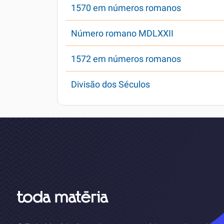
1570 em números romanos
Número romano MDLXXII
1572 em números romanos
Divisão dos Séculos