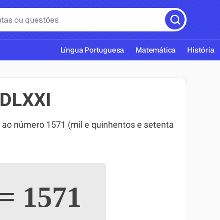
Língua Portuguesa
Matemática
História
DLXXI
o número 1571 (mil e quinhentos e setenta
cas ABNT
=
1571