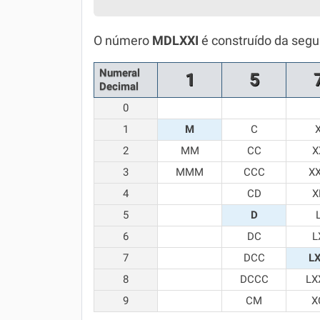
Química
O número
MDLXXI
é construído da segu
Todos os Exercícios
Numeral
1
5
Decimal
0
1
M
C
2
MM
CC
X
3
MMM
CCC
X
4
CD
X
5
D
6
DC
L
7
DCC
L
8
DCCC
LX
9
CM
X