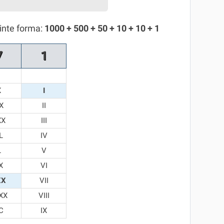
inte forma:
1000 + 500 + 50 + 10 + 10 + 1
7
1
X
I
X
II
XX
III
L
IV
L
V
X
VI
XX
VII
XX
VIII
C
IX