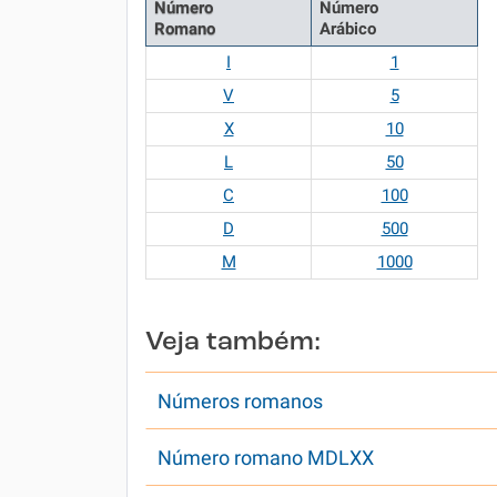
Número
Número
Romano
Arábico
I
1
V
5
X
10
L
50
C
100
D
500
M
1000
Veja também:
Números romanos
Número romano MDLXX