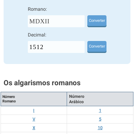
Romano:
MDXII
Converter
Decimal:
Converter
Os algarismos romanos
Número
Número
Romano
Arábico
I
1
V
5
X
10