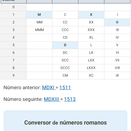
0
1
M
C
X
I
2
MM
CC
XX
II
3
MMM
CCC
XXX
III
4
CD
XL
IV
5
D
L
V
6
DC
LX
VI
7
DCC
LXX
VII
8
DCCC
LXXX
VIII
9
CM
XC
IX
Número anterior:
MDXI
=
1511
Número seguinte:
MDXIII
=
1513
Conversor
números romanos
de