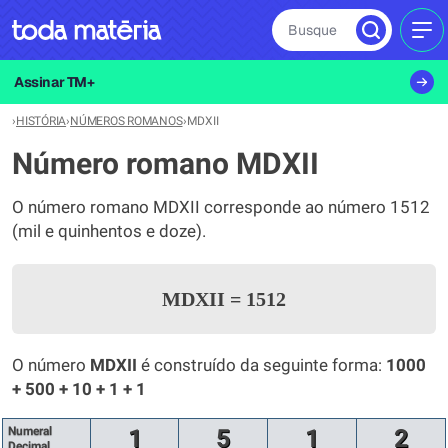
Busque
MEN
Assinar TM+
›
HISTÓRIA
›
NÚMEROS ROMANOS
›
MDXII
Número romano MDXII
O número romano MDXII corresponde ao número 1512
(mil e quinhentos e doze).
MDXII
=
1512
O número
MDXII
é construído da seguinte forma:
1000
+ 500 + 10 + 1 + 1
Numeral
1
5
1
2
Decimal