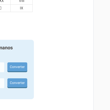
XX
VIII
C
IX
manos
Converter
Converter