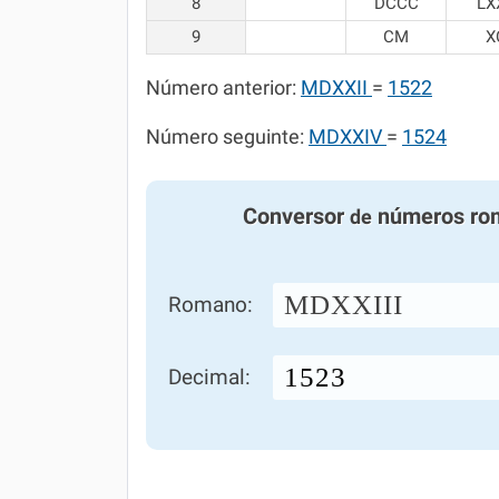
8
DCCC
LX
9
CM
X
Número anterior:
MDXXII
=
1522
Número seguinte:
MDXXIV
=
1524
Conversor
números ro
de
MDXXIII
Romano:
Decimal: