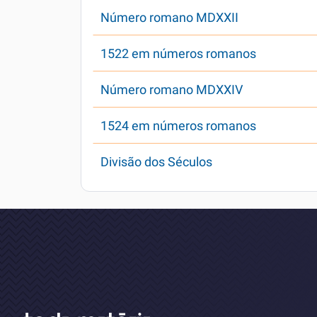
Número romano MDXXII
1522 em números romanos
Número romano MDXXIV
1524 em números romanos
Divisão dos Séculos