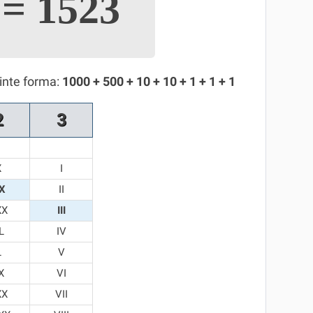
I
=
1523
inte forma:
1000 + 500 + 10 + 10 + 1 + 1 + 1
2
3
X
I
X
II
XX
III
L
IV
L
V
X
VI
XX
VII