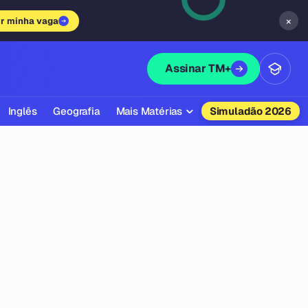
×
ir minha vaga
Assinar TM+
Inglês
Geografia
Mais Matérias
Simuladão 2026
Biologia
Química
Física
Filosofia
Literatura
Sociologia
Educação Física