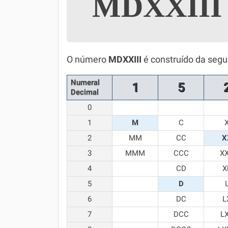
MDXXII
Simulador SiSU
Física
Química
O número
MDXXIII
é construído da segu
Todos os Exercícios
Numeral
1
5
Decimal
0
1
M
C
2
MM
CC
X
3
MMM
CCC
X
4
CD
X
5
D
6
DC
L
7
DCC
L