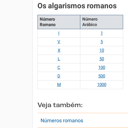
Os algarismos romanos
Número
Número
Romano
Arábico
I
1
V
5
X
10
L
50
C
100
D
500
M
1000
Veja também:
Números romanos