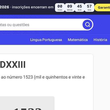
00
09
45
57
 2026
· inscrições encerram em
Garant
DIAS
HORAS
MIN
SEG
Língua Portuguesa
Matemática
História
DXXIII
o número 1523 (mil e quinhentos e vinte e
cas ABNT