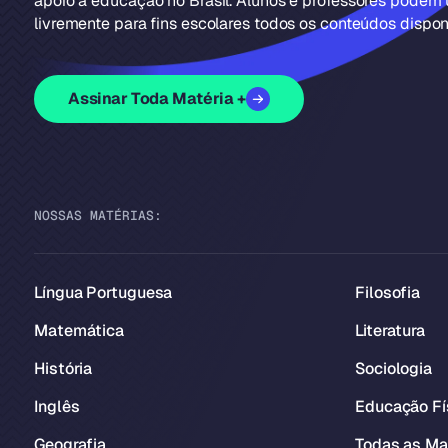
apoio à educação no Brasil. Alunos e professores podem u
livremente para fins escolares todos os conteúdos disponí
Assinar Toda Matéria +
NOSSAS MATÉRIAS:
Língua Portuguesa
Filosofia
Matemática
Literatura
História
Sociologia
Inglês
Educação Fí
Geografia
Todas as Ma