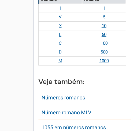
I
1
V
5
X
10
L
50
C
100
D
500
M
1000
Veja também:
Números romanos
Número romano MLV
1055 em números romanos