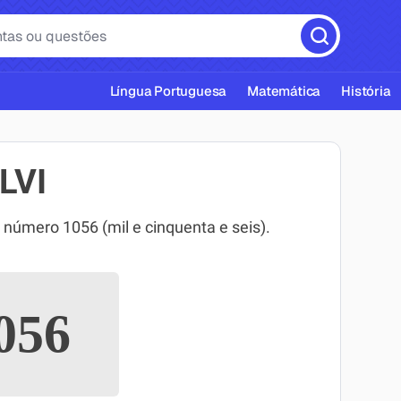
Língua Portuguesa
Matemática
História
LVI
úmero 1056 (mil e cinquenta e seis).
cas ABNT
056