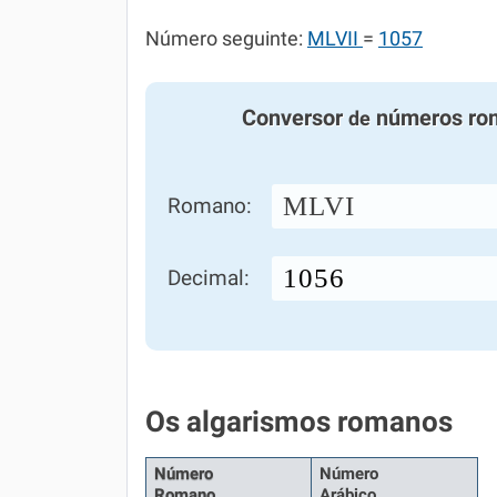
Número seguinte:
MLVII
=
1057
Conversor
números ro
de
MLVI
Romano:
Decimal:
Os algarismos romanos
Número
Número
Romano
Arábico