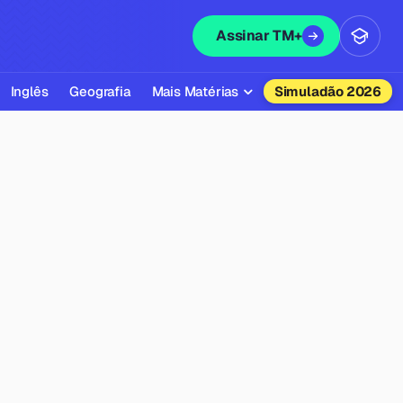
Assinar TM+
Inglês
Geografia
Mais Matérias
Simuladão 2026
Biologia
Química
Física
Filosofia
Literatura
Sociologia
Educação Física
Todas as Matérias