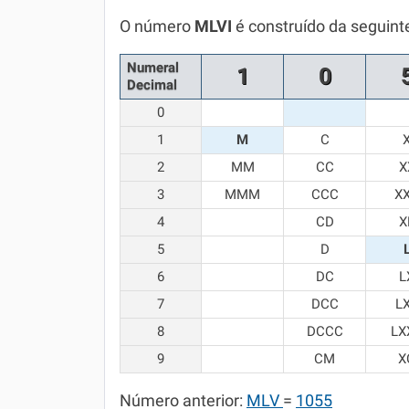
Química
O número
MLVI
é construído da seguint
Todos os Exercícios
Numeral
1
0
Decimal
0
1
M
C
2
MM
CC
X
3
MMM
CCC
X
4
CD
X
5
D
6
DC
L
7
DCC
L
8
DCCC
LX
9
CM
X
Número anterior:
MLV
=
1055