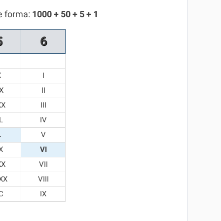
e forma:
1000 + 50 + 5 + 1
5
6
X
I
X
II
XX
III
L
IV
L
V
X
VI
XX
VII
XX
VIII
C
IX