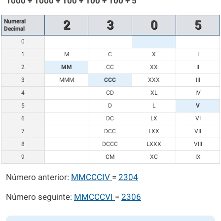
1000 + 1000 + 100 + 100 + 100 + 5
Numeral
2
3
0
5
Decimal
0
1
M
C
X
I
2
MM
CC
XX
II
3
MMM
CCC
XXX
III
4
CD
XL
IV
5
D
L
V
6
DC
LX
VI
7
DCC
LXX
VII
8
DCCC
LXXX
VIII
9
CM
XC
IX
Número anterior:
MMCCCIV
=
2304
Número seguinte:
MMCCCVI
=
2306