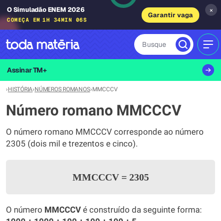
O Simuladão ENEM 2026
×
Garantir vaga
COMEÇA EM
1H 34MIN 06S
Busque
MEN
Assinar TM+
›
HISTÓRIA
›
NÚMEROS ROMANOS
›
MMCCCV
Número romano MMCCCV
O número romano MMCCCV corresponde ao número
2305 (dois mil e trezentos e cinco).
MMCCCV
=
2305
O número
MMCCCV
é construído da seguinte forma: