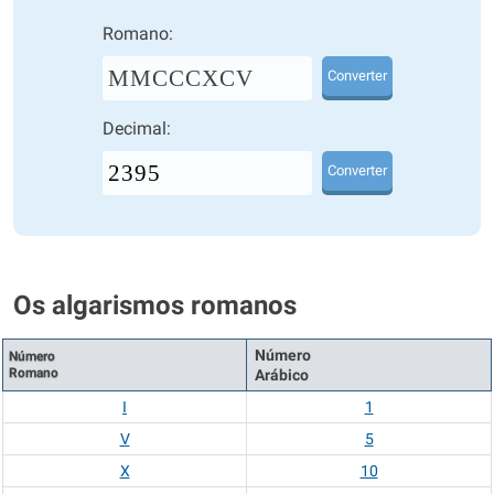
Romano:
MMCCCXCV
Converter
Decimal:
Converter
Os algarismos romanos
Número
Número
Romano
Arábico
I
1
V
5
X
10