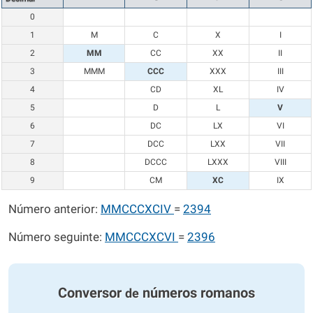
0
1
M
C
X
I
2
MM
CC
XX
II
3
MMM
CCC
XXX
III
4
CD
XL
IV
5
D
L
V
6
DC
LX
VI
7
DCC
LXX
VII
8
DCCC
LXXX
VIII
9
CM
XC
IX
Número anterior:
MMCCCXCIV
=
2394
Número seguinte:
MMCCCXCVI
=
2396
Conversor
números romanos
de