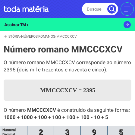
Busque
MEN
Assinar TM+
›
HISTÓRIA
›
NÚMEROS ROMANOS
›
MMCCCXCV
Número romano MMCCCXCV
O número romano MMCCCXCV corresponde ao número
2395 (dois mil e trezentos e noventa e cinco).
MMCCCXCV
=
2395
O número
MMCCCXCV
é construído da seguinte forma:
1000 + 1000 + 100 + 100 + 100 + 100 - 10 + 5
Numeral
2
3
9
5
Decimal