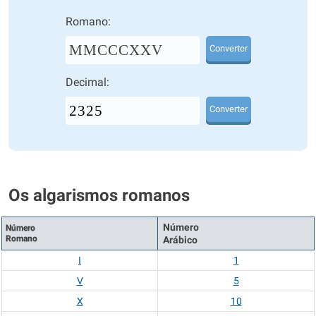
Romano:
MMCCCXXV
Converter
Decimal:
Converter
Os algarismos romanos
Número
Número
Romano
Arábico
I
1
V
5
X
10