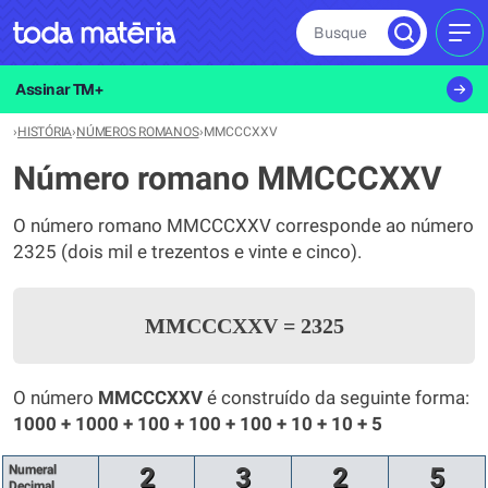
Busque
MEN
Assinar TM+
›
HISTÓRIA
›
NÚMEROS ROMANOS
›
MMCCCXXV
Número romano MMCCCXXV
O número romano MMCCCXXV corresponde ao número
2325 (dois mil e trezentos e vinte e cinco).
MMCCCXXV
=
2325
O número
MMCCCXXV
é construído da seguinte forma:
1000 + 1000 + 100 + 100 + 100 + 10 + 10 + 5
Numeral
2
3
2
5
Decimal