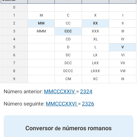
0
1
M
C
X
I
2
MM
CC
XX
II
3
MMM
CCC
XXX
III
4
CD
XL
IV
5
D
L
V
6
DC
LX
VI
7
DCC
LXX
VII
8
DCCC
LXXX
VIII
9
CM
XC
IX
Número anterior:
MMCCCXXIV
=
2324
Número seguinte:
MMCCCXXVI
=
2326
Conversor
números romanos
de