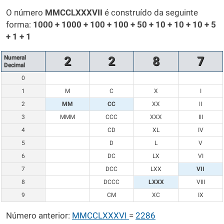
O número
MMCCLXXXVII
é construído da seguinte
forma:
1000 + 1000 + 100 + 100 + 50 + 10 + 10 + 10 + 5
+ 1 + 1
Numeral
2
2
8
7
Decimal
0
1
M
C
X
I
2
MM
CC
XX
II
3
MMM
CCC
XXX
III
4
CD
XL
IV
5
D
L
V
6
DC
LX
VI
7
DCC
LXX
VII
8
DCCC
LXXX
VIII
9
CM
XC
IX
Número anterior:
MMCCLXXXVI
=
2286