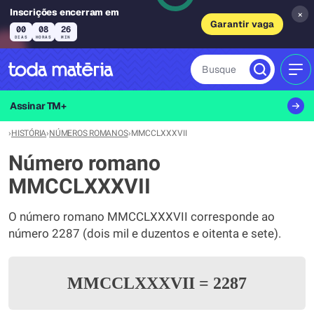
Inscrições encerram em
×
Garantir vaga
00
08
26
DIAS
HORAS
MIN
Busque
MEN
Assinar TM+
›
HISTÓRIA
›
NÚMEROS ROMANOS
›
MMCCLXXXVII
Número romano
MMCCLXXXVII
O número romano MMCCLXXXVII corresponde ao
número 2287 (dois mil e duzentos e oitenta e sete).
MMCCLXXXVII
=
2287