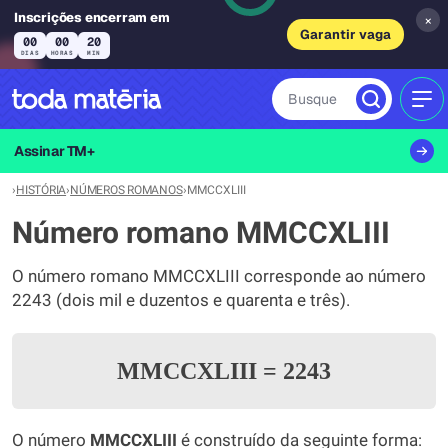
Inscrições encerram em
×
Garantir vaga
00
00
20
DIAS
HORAS
MIN
Busque
MEN
Assinar TM+
›
HISTÓRIA
›
NÚMEROS ROMANOS
›
MMCCXLIII
Número romano MMCCXLIII
O número romano MMCCXLIII corresponde ao número
2243 (dois mil e duzentos e quarenta e três).
MMCCXLIII
=
2243
O número
MMCCXLIII
é construído da seguinte forma: