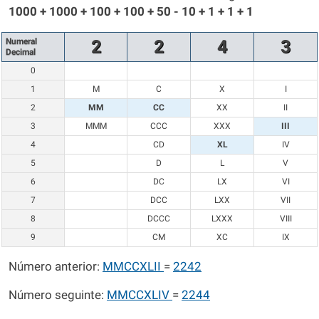
1000 + 1000 + 100 + 100 + 50 - 10 + 1 + 1 + 1
Numeral
2
2
4
3
Decimal
0
1
M
C
X
I
2
MM
CC
XX
II
3
MMM
CCC
XXX
III
4
CD
XL
IV
5
D
L
V
6
DC
LX
VI
7
DCC
LXX
VII
8
DCCC
LXXX
VIII
9
CM
XC
IX
Número anterior:
MMCCXLII
=
2242
Número seguinte:
MMCCXLIV
=
2244