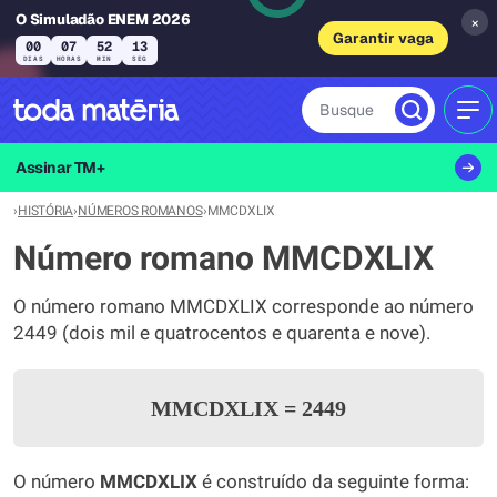
O Simuladão ENEM 2026
×
Garantir vaga
00
07
52
13
DIAS
HORAS
MIN
SEG
Busque
MEN
Assinar TM+
›
HISTÓRIA
›
NÚMEROS ROMANOS
›
MMCDXLIX
Número romano MMCDXLIX
O número romano MMCDXLIX corresponde ao número
2449 (dois mil e quatrocentos e quarenta e nove).
MMCDXLIX
=
2449
O número
MMCDXLIX
é construído da seguinte forma: