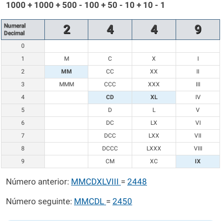
1000 + 1000 + 500 - 100 + 50 - 10 + 10 - 1
Numeral
2
4
4
9
Decimal
0
1
M
C
X
I
2
MM
CC
XX
II
3
MMM
CCC
XXX
III
4
CD
XL
IV
5
D
L
V
6
DC
LX
VI
7
DCC
LXX
VII
8
DCCC
LXXX
VIII
9
CM
XC
IX
Número anterior:
MMCDXLVIII
=
2448
Número seguinte:
MMCDL
=
2450