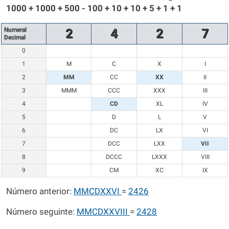
1000 + 1000 + 500 - 100 + 10 + 10 + 5 + 1 + 1
Numeral
2
4
2
7
Decimal
0
1
M
C
X
I
2
MM
CC
XX
II
3
MMM
CCC
XXX
III
4
CD
XL
IV
5
D
L
V
6
DC
LX
VI
7
DCC
LXX
VII
8
DCCC
LXXX
VIII
9
CM
XC
IX
Número anterior:
MMCDXXVI
=
2426
Número seguinte:
MMCDXXVIII
=
2428