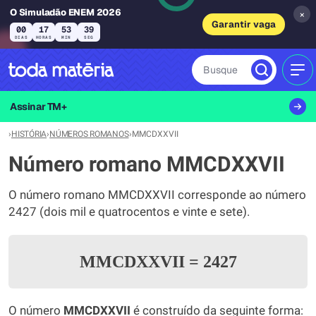
O Simuladão ENEM 2026
×
Garantir vaga
00
17
53
39
DIAS
HORAS
MIN
SEG
Busque
MEN
Assinar TM+
›
HISTÓRIA
›
NÚMEROS ROMANOS
›
MMCDXXVII
Número romano MMCDXXVII
O número romano MMCDXXVII corresponde ao número
2427 (dois mil e quatrocentos e vinte e sete).
MMCDXXVII
=
2427
O número
MMCDXXVII
é construído da seguinte forma: