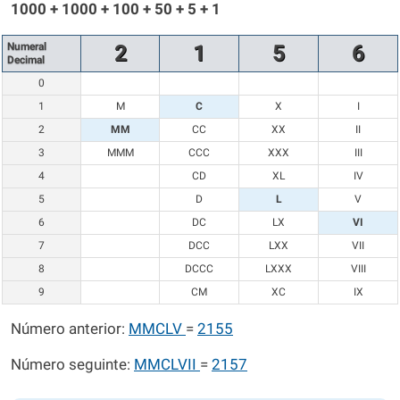
1000 + 1000 + 100 + 50 + 5 + 1
Numeral
2
1
5
6
Decimal
0
1
M
C
X
I
2
MM
CC
XX
II
3
MMM
CCC
XXX
III
4
CD
XL
IV
5
D
L
V
6
DC
LX
VI
7
DCC
LXX
VII
8
DCCC
LXXX
VIII
9
CM
XC
IX
Número anterior:
MMCLV
=
2155
Número seguinte:
MMCLVII
=
2157