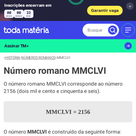
Inscrições encerram em
×
Garantir vaga
00
00
33
DIAS
HORAS
MIN
Busque
MEN
Assinar TM+
›
HISTÓRIA
›
NÚMEROS ROMANOS
›
MMCLVI
Número romano MMCLVI
O número romano MMCLVI corresponde ao número
2156 (dois mil e cento e cinquenta e seis).
MMCLVI
=
2156
O número
MMCLVI
é construído da seguinte forma: